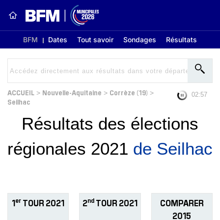
BFM
Dates
Tout savoir
Sondages
Résultats
ACCUEIL
Nouvelle-Aquitaine
Corrèze (19)
>
>
>
02:56
Seilhac
Résultats des élections
régionales 2021
de Seilhac
er
nd
1
TOUR 2021
2
TOUR 2021
COMPARER
2015