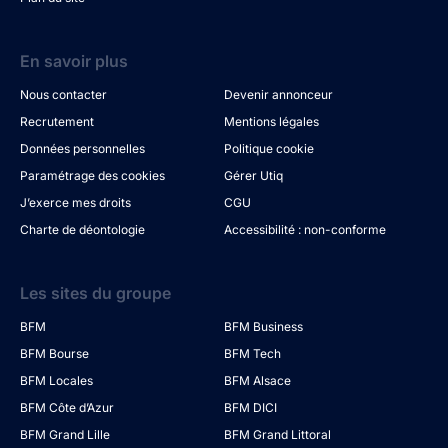
En savoir plus
Nous contacter
Devenir annonceur
Recrutement
Mentions légales
Données personnelles
Politique cookie
Paramétrage des cookies
Gérer Utiq
J’exerce mes droits
CGU
Charte de déontologie
Accessibilité : non-conforme
Les sites du groupe
BFM
BFM Business
BFM Bourse
BFM Tech
BFM Locales
BFM Alsace
BFM Côte d’Azur
BFM DICI
BFM Grand Lille
BFM Grand Littoral