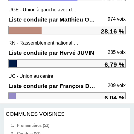
UGE - Union à gauche avec des écologistes
Liste conduite par Matthieu ORPHELIN
974 voix
28,16 %
RN - Rassemblement national et ses alliés
Liste conduite par Hervé JUVIN
235 voix
6,79 %
UC - Union au centre
Liste conduite par François DE RUGY
209 voix
6,04 %
COMMUNES VOISINES
1.
Fromentières (53)
2.
Coudray (53)