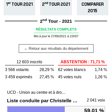
er
nd
1
TOUR 2021
2
TOUR 2021
COMPARER
2015
nd
2
Tour - 2021
RÉSULTATS COMPLETS
Mis à jour le 27/06/2021 à 22h07
← Retour aux résultats du département
12 603 inscrits
ABSTENTION : 71,71 %
3 566 votants
28,29 %
62 votes blancs
1,74 %
3 459 exprimés
27,45 %
45 votes nuls
1,26 %
UCD - Union au centre et à droite
Liste conduite par Christelle MORANÇAIS
2 041 voix
59,01 %