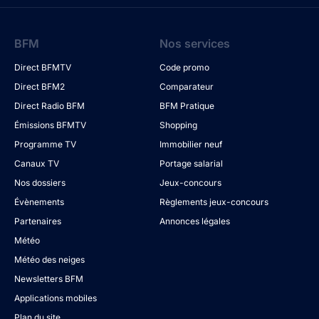
BFM
Nos services
Direct BFMTV
Code promo
Direct BFM2
Comparateur
Direct Radio BFM
BFM Pratique
Émissions BFMTV
Shopping
Programme TV
Immobilier neuf
Canaux TV
Portage salarial
Nos dossiers
Jeux-concours
Évènements
Règlements jeux-concours
Partenaires
Annonces légales
Météo
Météo des neiges
Newsletters BFM
Applications mobiles
Plan du site