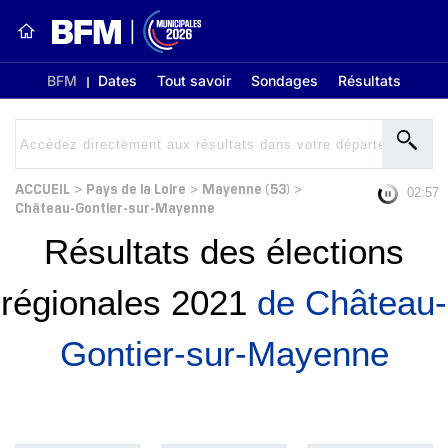
BFM
Dates
Tout savoir
Sondages
Résultats
ACCUEIL
Pays de la Loire
Mayenne (53)
>
>
>
02:56
Château-Gontier-sur-Mayenne
Résultats des élections
régionales 2021
de Château-
Gontier-sur-Mayenne