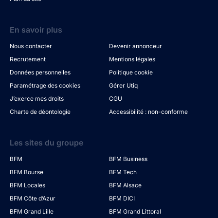
En savoir plus
Nous contacter
Devenir annonceur
Recrutement
Mentions légales
Données personnelles
Politique cookie
Paramétrage des cookies
Gérer Utiq
J’exerce mes droits
CGU
Charte de déontologie
Accessibilité : non-conforme
Les sites du groupe
BFM
BFM Business
BFM Bourse
BFM Tech
BFM Locales
BFM Alsace
BFM Côte d’Azur
BFM DICI
BFM Grand Lille
BFM Grand Littoral