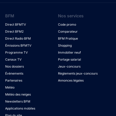
BFM
Nos services
Direct BFMTV
Code promo
Direct BFM2
Comparateur
Direct Radio BFM
BFM Pratique
Émissions BFMTV
Shopping
Programme TV
Immobilier neuf
Canaux TV
Portage salarial
Nos dossiers
Jeux-concours
Évènements
Règlements jeux-concours
Partenaires
Annonces légales
Météo
Météo des neiges
Newsletters BFM
Applications mobiles
Plan du site