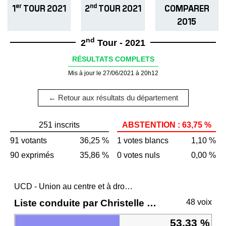
er
nd
1
TOUR 2021
2
TOUR 2021
COMPARER
2015
nd
2
Tour - 2021
RÉSULTATS COMPLETS
Mis à jour le 27/06/2021 à 20h12
← Retour aux résultats du département
251 inscrits
ABSTENTION : 63,75 %
91 votants
36,25 %
1 votes blancs
1,10 %
90 exprimés
35,86 %
0 votes nuls
0,00 %
UCD - Union au centre et à droite
Liste conduite par Christelle MORANÇAIS
48 voix
53,33 %