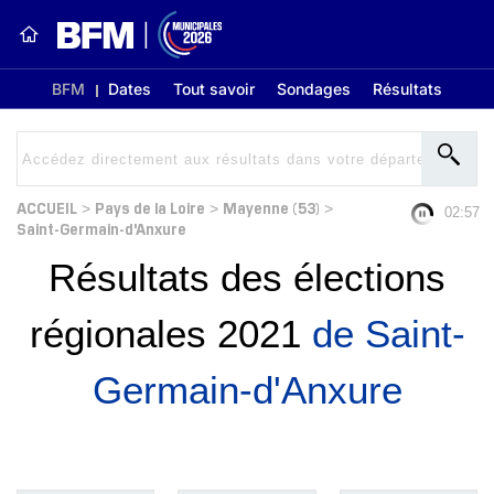
BFM
Dates
Tout savoir
Sondages
Résultats
ACCUEIL
Pays de la Loire
Mayenne (53)
>
>
>
02:57
Saint-Germain-d'Anxure
Résultats des élections
régionales 2021
de Saint-
Germain-d'Anxure