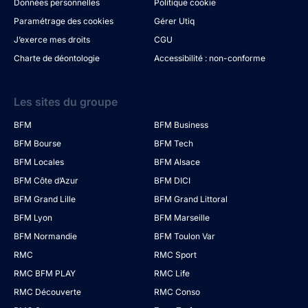
Données personnelles
Politique cookie
Paramétrage des cookies
Gérer Utiq
J’exerce mes droits
CGU
Charte de déontologie
Accessibilité : non-conforme
Les sites du groupe
BFM
BFM Business
BFM Bourse
BFM Tech
BFM Locales
BFM Alsace
BFM Côte d’Azur
BFM DICI
BFM Grand Lille
BFM Grand Littoral
BFM Lyon
BFM Marseille
BFM Normandie
BFM Toulon Var
RMC
RMC Sport
RMC BFM PLAY
RMC Life
RMC Découverte
RMC Conso