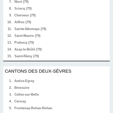
7.
Niort (79)
8.
Sciecq (79)
9.
Cherveux (79)
10.
Aiffres (79)
11.
Sainte-Néomaye (79)
12.
Saint-Maxire (79)
13.
Prahecq (79)
14.
Azay-le-Brûlé (79)
15.
Saint-Rémy (79)
CANTONS DES DEUX-SÈVRES
1.
Autize-Egray
2.
Bressuire
3.
Celles-sur-Belle
4.
Cerizay
5.
Frontenay-Rohan-Rohan