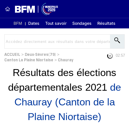
BFM
Dates
Tout savoir
Sondages
Résultats
ACCUEIL
Deux-Sèvres(79)
>
>
02:56
Canton La Plaine Niortaise
Chauray
>
Résultats des élections
départementales 2021
de
Chauray (Canton de la
Plaine Niortaise)