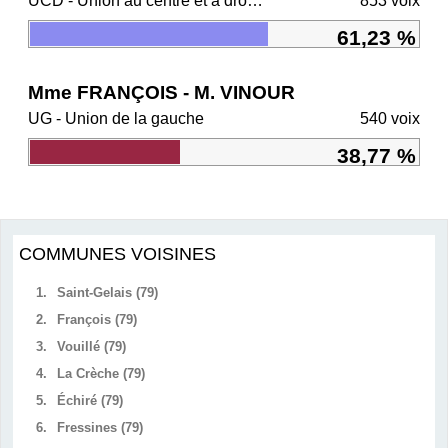
UCD - Union au centre et à droite
853 voix
61,23 %
Mme FRANÇOIS - M. VINOUR
UG - Union de la gauche
540 voix
38,77 %
COMMUNES VOISINES
1.
Saint-Gelais (79)
2.
François (79)
3.
Vouillé (79)
4.
La Crèche (79)
5.
Échiré (79)
6.
Fressines (79)