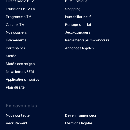
Direct Radio BFM
BFM Pratique
Émissions BFMTV
Shopping
Programme TV
Immobilier neuf
Canaux TV
Portage salarial
Nos dossiers
Jeux-concours
Évènements
Règlements jeux-concours
Partenaires
Annonces légales
Météo
Météo des neiges
Newsletters BFM
Applications mobiles
Plan du site
En savoir plus
Nous contacter
Devenir annonceur
Recrutement
Mentions légales