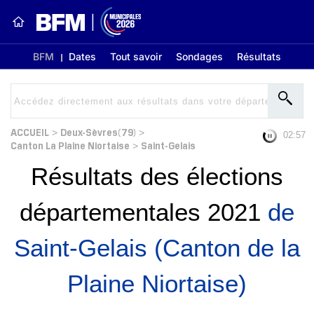
BFM
Dates
Tout savoir
Sondages
Résultats
ACCUEIL
Deux-Sèvres(79)
>
>
02:56
Canton La Plaine Niortaise
Saint-Gelais
>
Résultats des élections
départementales 2021
de
Saint-Gelais (Canton de la
Plaine Niortaise)