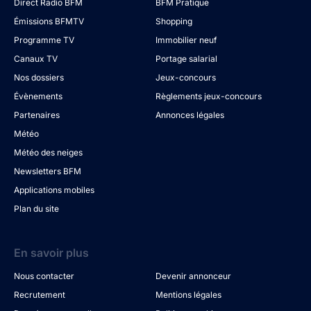
Direct Radio BFM
BFM Pratique
Émissions BFMTV
Shopping
Programme TV
Immobilier neuf
Canaux TV
Portage salarial
Nos dossiers
Jeux-concours
Évènements
Règlements jeux-concours
Partenaires
Annonces légales
Météo
Météo des neiges
Newsletters BFM
Applications mobiles
Plan du site
En savoir plus
Nous contacter
Devenir annonceur
Recrutement
Mentions légales