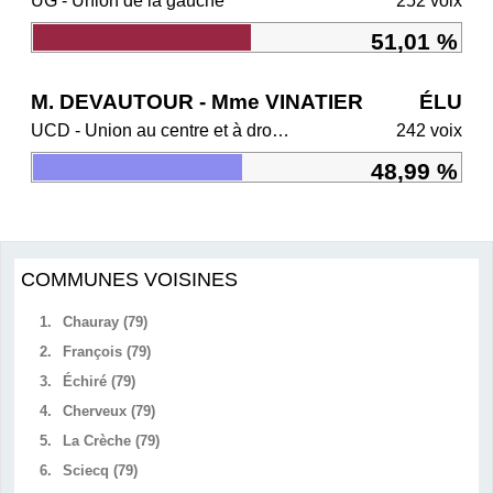
UG - Union de la gauche
252 voix
51,01 %
M. DEVAUTOUR - Mme VINATIER
ÉLU
UCD - Union au centre et à droite
242 voix
48,99 %
COMMUNES VOISINES
1.
Chauray (79)
2.
François (79)
3.
Échiré (79)
4.
Cherveux (79)
5.
La Crèche (79)
6.
Sciecq (79)