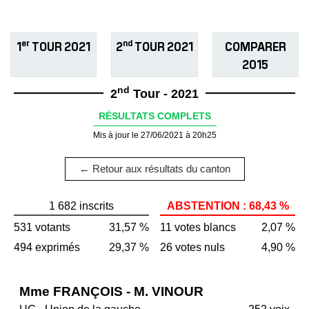
er
nd
1
TOUR 2021
2
TOUR 2021
COMPARER
2015
nd
2
Tour - 2021
RÉSULTATS COMPLETS
Mis à jour le 27/06/2021 à 20h25
← Retour aux résultats du canton
1 682 inscrits
ABSTENTION : 68,43 %
531 votants
31,57 %
11 votes blancs
2,07 %
494 exprimés
29,37 %
26 votes nuls
4,90 %
Mme FRANÇOIS - M. VINOUR