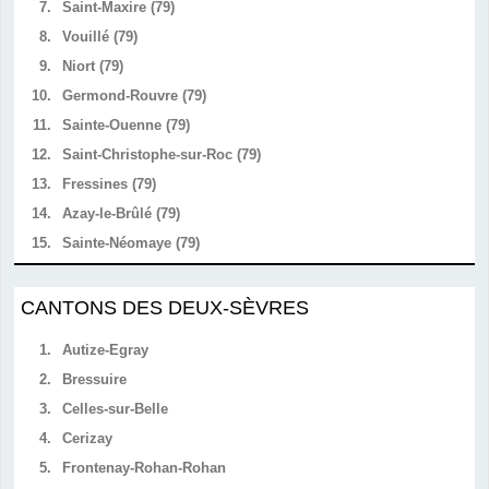
7.
Saint-Maxire (79)
8.
Vouillé (79)
9.
Niort (79)
10.
Germond-Rouvre (79)
11.
Sainte-Ouenne (79)
12.
Saint-Christophe-sur-Roc (79)
13.
Fressines (79)
14.
Azay-le-Brûlé (79)
15.
Sainte-Néomaye (79)
CANTONS DES DEUX-SÈVRES
1.
Autize-Egray
2.
Bressuire
3.
Celles-sur-Belle
4.
Cerizay
5.
Frontenay-Rohan-Rohan