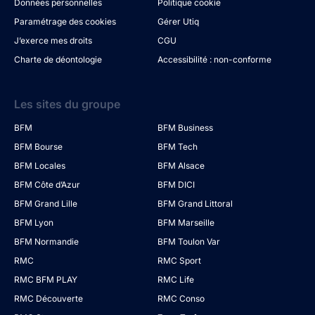
Données personnelles
Politique cookie
Paramétrage des cookies
Gérer Utiq
J’exerce mes droits
CGU
Charte de déontologie
Accessibilité : non-conforme
Les sites du groupe
BFM
BFM Business
BFM Bourse
BFM Tech
BFM Locales
BFM Alsace
BFM Côte d’Azur
BFM DICI
BFM Grand Lille
BFM Grand Littoral
BFM Lyon
BFM Marseille
BFM Normandie
BFM Toulon Var
RMC
RMC Sport
RMC BFM PLAY
RMC Life
RMC Découverte
RMC Conso