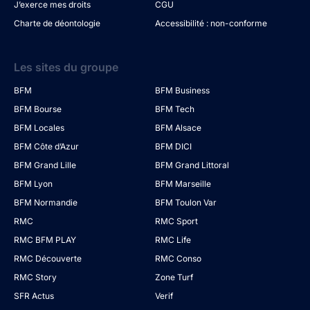
J’exerce mes droits
CGU
Charte de déontologie
Accessibilité : non-conforme
Les sites du groupe
BFM
BFM Business
BFM Bourse
BFM Tech
BFM Locales
BFM Alsace
BFM Côte d’Azur
BFM DICI
BFM Grand Lille
BFM Grand Littoral
BFM Lyon
BFM Marseille
BFM Normandie
BFM Toulon Var
RMC
RMC Sport
RMC BFM PLAY
RMC Life
RMC Découverte
RMC Conso
RMC Story
Zone Turf
SFR Actus
Verif