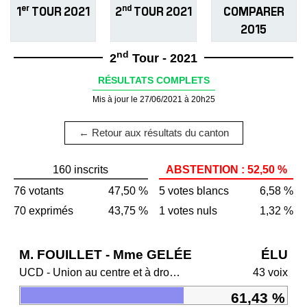
er
nd
1
TOUR 2021
2
TOUR 2021
COMPARER
2015
nd
2
Tour - 2021
RÉSULTATS COMPLETS
Mis à jour le 27/06/2021 à 20h25
← Retour aux résultats du canton
160 inscrits
ABSTENTION : 52,50 %
76 votants
47,50 %
5 votes blancs
6,58 %
70 exprimés
43,75 %
1 votes nuls
1,32 %
M. FOUILLET - Mme GELÉE
ÉLU
UCD - Union au centre et à droite
43 voix
61,43 %