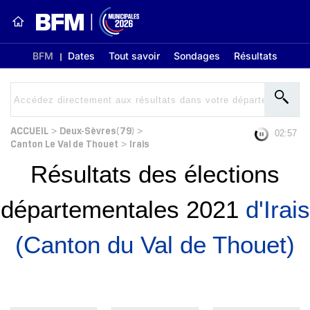
BFM
Dates
Tout savoir
Sondages
Résultats
ACCUEIL
Deux-Sèvres(79)
>
>
02:56
Canton Le Val de Thouet
Irais
>
Résultats des élections
départementales 2021
d'Irais
(Canton du Val de Thouet)