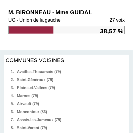
M. BIRONNEAU - Mme GUIDAL
UG - Union de la gauche
27 voix
38,57 %
COMMUNES VOISINES
1.
Availles-Thouarsais (79)
2.
Saint-Généroux (79)
3.
Plaine-et-Vallées (79)
4.
Marnes (79)
5.
Airvault (79)
6.
Moncontour (86)
7.
Assais-les-Jumeaux (79)
8.
Saint-Varent (79)