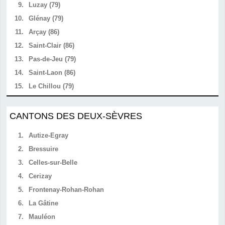
9.
Luzay (79)
10.
Glénay (79)
11.
Arçay (86)
12.
Saint-Clair (86)
13.
Pas-de-Jeu (79)
14.
Saint-Laon (86)
15.
Le Chillou (79)
CANTONS DES DEUX-SÈVRES
1.
Autize-Egray
2.
Bressuire
3.
Celles-sur-Belle
4.
Cerizay
5.
Frontenay-Rohan-Rohan
6.
La Gâtine
7.
Mauléon