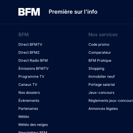
Première sur l'info
BFM
Nos services
Direct BFMTV
Code promo
Direct BFM2
Comparateur
Direct Radio BFM
BFM Pratique
Émissions BFMTV
Shopping
Programme TV
Immobilier neuf
Canaux TV
Portage salarial
Nos dossiers
Jeux-concours
Évènements
Règlements jeux-concour
Partenaires
Annonces légales
Météo
Météo des neiges
Newsletters BFM