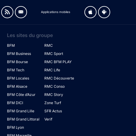
Applications mobiles
Les sites du groupe
BFM
RMC
BFM Business
RMC Sport
BFM Bourse
RMC BFM PLAY
BFM Tech
RMC Life
BFM Locales
RMC Découverte
BFM Alsace
RMC Conso
BFM Côte d’Azur
RMC Story
BFM DICI
Zone Turf
BFM Grand Lille
SFR Actus
BFM Grand Littoral
Verif
BFM Lyon
BFM Marseille