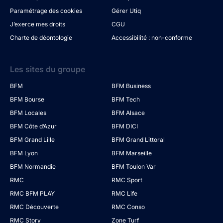
Paramétrage des cookies
Gérer Utiq
J’exerce mes droits
CGU
Charte de déontologie
Accessibilité : non-conforme
Les sites du groupe
BFM
BFM Business
BFM Bourse
BFM Tech
BFM Locales
BFM Alsace
BFM Côte d’Azur
BFM DICI
BFM Grand Lille
BFM Grand Littoral
BFM Lyon
BFM Marseille
BFM Normandie
BFM Toulon Var
RMC
RMC Sport
RMC BFM PLAY
RMC Life
RMC Découverte
RMC Conso
RMC Story
Zone Turf