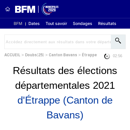
BFM
Dates
Tout savoir
Sondages
Résultats
ACCUEIL
Doubs(25)
Canton Bavans
Étrappe
>
>
>
02:56
Résultats des élections
départementales 2021
d'Étrappe (Canton de
Bavans)