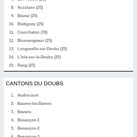
8.
Accolans (25)
9.
Beutal (25)
10.
Bretigney (25)
11.
Courchaton (70)
12.
Blussangeaux (25)
13.
Longevelle-sur-Doubs (25)
14.
L'Isle-sur-le-Doubs (25)
15.
Rang (25)
CANTONS DU DOUBS
1.
Audincourt
2.
Baume-les-Dames
3.
Bavans
4.
Besançon-1
5.
Besançon-2
6.
Besançon-3