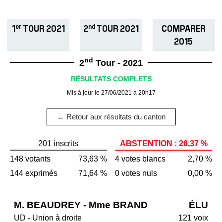
er
nd
1
TOUR 2021
2
TOUR 2021
COMPARER
2015
nd
2
Tour - 2021
RÉSULTATS COMPLETS
Mis à jour le 27/06/2021 à 20h17
← Retour aux résultats du canton
201 inscrits
ABSTENTION : 26,37 %
148 votants
73,63 %
4 votes blancs
2,70 %
144 exprimés
71,64 %
0 votes nuls
0,00 %
M. BEAUDREY - Mme BRAND
ÉLU
UD - Union à droite
121 voix