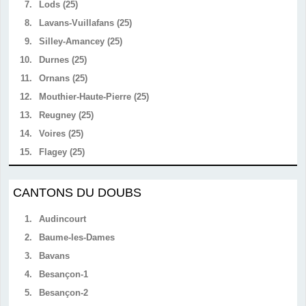
7.
Lods (25)
8.
Lavans-Vuillafans (25)
9.
Silley-Amancey (25)
10.
Durnes (25)
11.
Ornans (25)
12.
Mouthier-Haute-Pierre (25)
13.
Reugney (25)
14.
Voires (25)
15.
Flagey (25)
CANTONS DU DOUBS
1.
Audincourt
2.
Baume-les-Dames
3.
Bavans
4.
Besançon-1
5.
Besançon-2