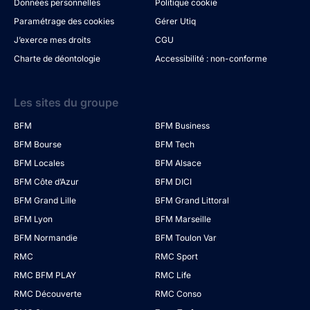
Données personnelles
Politique cookie
Paramétrage des cookies
Gérer Utiq
J’exerce mes droits
CGU
Charte de déontologie
Accessibilité : non-conforme
Les sites du groupe
BFM
BFM Business
BFM Bourse
BFM Tech
BFM Locales
BFM Alsace
BFM Côte d’Azur
BFM DICI
BFM Grand Lille
BFM Grand Littoral
BFM Lyon
BFM Marseille
BFM Normandie
BFM Toulon Var
RMC
RMC Sport
RMC BFM PLAY
RMC Life
RMC Découverte
RMC Conso