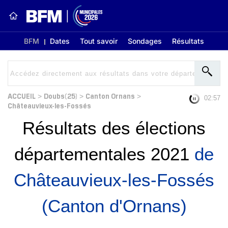
BFM
Dates
Tout savoir
Sondages
Résultats
ACCUEIL
Doubs(25)
Canton Ornans
>
>
>
02:56
Châteauvieux-les-Fossés
Résultats des élections
départementales 2021
de
Châteauvieux-les-Fossés
(Canton d'Ornans)