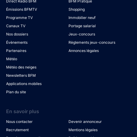
Direct Radio BFM
BFM Pratique
Émissions BFMTV
Shopping
Programme TV
Immobilier neuf
Canaux TV
Portage salarial
Nos dossiers
Jeux-concours
Évènements
Règlements jeux-concours
Partenaires
Annonces légales
Météo
Météo des neiges
Newsletters BFM
Applications mobiles
Plan du site
En savoir plus
Nous contacter
Devenir annonceur
Recrutement
Mentions légales