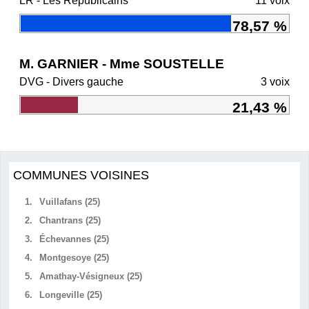
LR - Les Républicains
11 voix
78,57 %
M. GARNIER - Mme SOUSTELLE
DVG - Divers gauche
3 voix
21,43 %
COMMUNES VOISINES
1.
Vuillafans (25)
2.
Chantrans (25)
3.
Échevannes (25)
4.
Montgesoye (25)
5.
Amathay-Vésigneux (25)
6.
Longeville (25)