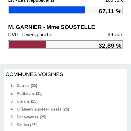
LR - Les Républicains
100 voix
67,11 %
M. GARNIER - Mme SOUSTELLE
DVG - Divers gauche
49 voix
32,89 %
COMMUNES VOISINES
1.
Durnes (25)
2.
Vuillafans (25)
3.
Ornans (25)
4.
Châteauvieux-les-Fossés (25)
5.
Échevannes (25)
6.
Saules (25)