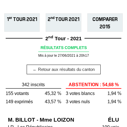
er
nd
1
TOUR 2021
2
TOUR 2021
COMPARER
2015
nd
2
Tour - 2021
RÉSULTATS COMPLETS
Mis à jour le 27/06/2021 à 20h17
← Retour aux résultats du canton
342 inscrits
ABSTENTION : 54,68 %
155 votants
45,32 %
3 votes blancs
1,94 %
149 exprimés
43,57 %
3 votes nuls
1,94 %
M. BILLOT - Mme LOIZON
ÉLU