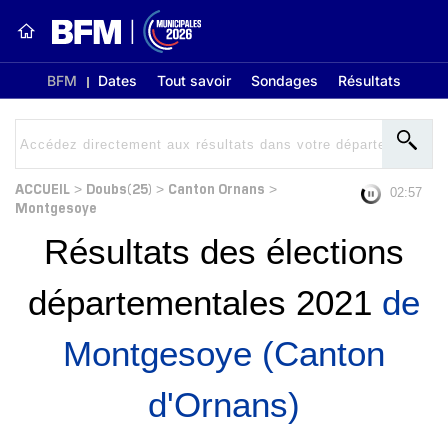
BFM
Dates
Tout savoir
Sondages
Résultats
ACCUEIL
Doubs(25)
Canton Ornans
>
>
>
02:56
Montgesoye
Résultats des élections
départementales 2021
de
Montgesoye (Canton
d'Ornans)