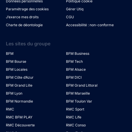
Données personnelles
Politique cookie
Paramétrage des cookies
Gérer Utiq
J’exerce mes droits
CGU
Charte de déontologie
Accessibilité : non-conforme
Les sites du groupe
BFM
BFM Business
BFM Bourse
BFM Tech
BFM Locales
BFM Alsace
BFM Côte d’Azur
BFM DICI
BFM Grand Lille
BFM Grand Littoral
BFM Lyon
BFM Marseille
BFM Normandie
BFM Toulon Var
RMC
RMC Sport
RMC BFM PLAY
RMC Life
RMC Découverte
RMC Conso