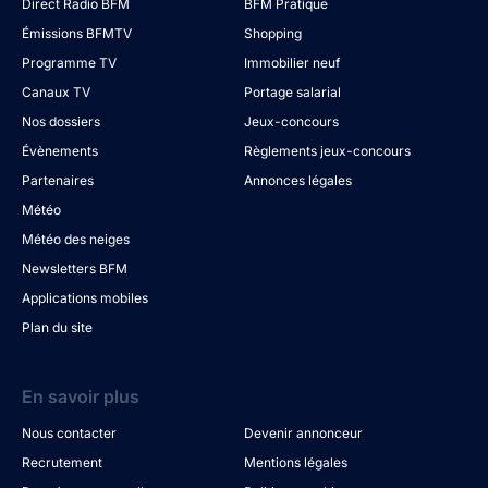
Direct Radio BFM
BFM Pratique
Émissions BFMTV
Shopping
Programme TV
Immobilier neuf
Canaux TV
Portage salarial
Nos dossiers
Jeux-concours
Évènements
Règlements jeux-concours
Partenaires
Annonces légales
Météo
Météo des neiges
Newsletters BFM
Applications mobiles
Plan du site
En savoir plus
Nous contacter
Devenir annonceur
Recrutement
Mentions légales