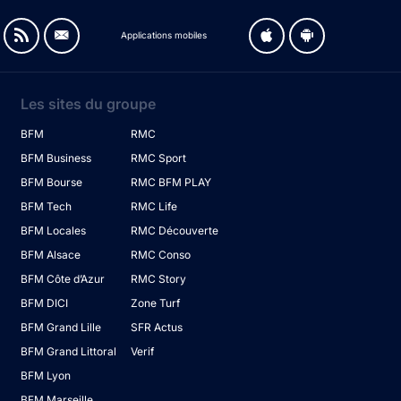
Applications mobiles
Les sites du groupe
BFM
RMC
BFM Business
RMC Sport
BFM Bourse
RMC BFM PLAY
BFM Tech
RMC Life
BFM Locales
RMC Découverte
BFM Alsace
RMC Conso
BFM Côte d’Azur
RMC Story
BFM DICI
Zone Turf
BFM Grand Lille
SFR Actus
BFM Grand Littoral
Verif
BFM Lyon
BFM Marseille