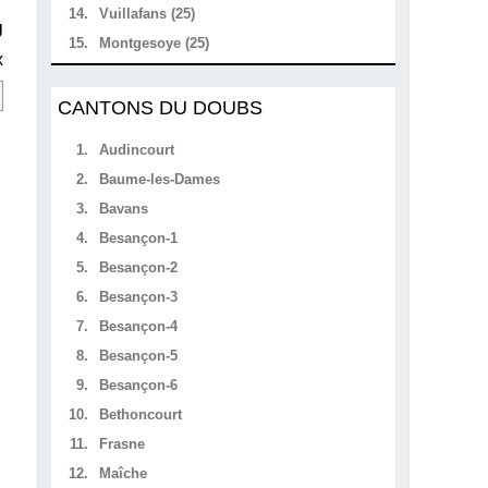
14.
Vuillafans (25)
U
15.
Montgesoye (25)
x
CANTONS DU DOUBS
1.
Audincourt
2.
Baume-les-Dames
3.
Bavans
4.
Besançon-1
5.
Besançon-2
6.
Besançon-3
7.
Besançon-4
8.
Besançon-5
9.
Besançon-6
10.
Bethoncourt
11.
Frasne
12.
Maîche