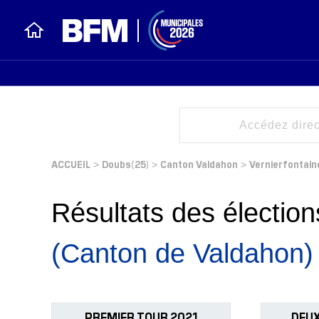
ACCUEIL
Doubs(25)
Canton Valdahon
Vernierfontain
>
>
>
Résultats des électi
(Canton de Valdahon)
PREMIER TOUR 2021
DEUX