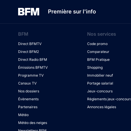
Première sur l'info
BFM
Nos services
Direct BFMTV
Code promo
Direct BFM2
Comparateur
Direct Radio BFM
BFM Pratique
Émissions BFMTV
Shopping
Programme TV
Immobilier neuf
Canaux TV
Portage salarial
Nos dossiers
Jeux-concours
Évènements
Règlements jeux-concour
Partenaires
Annonces légales
Météo
Météo des neiges
Newsletters BFM