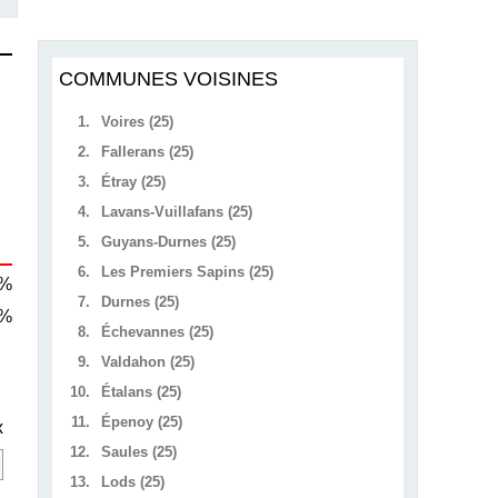
COMMUNES VOISINES
1.
Voires (25)
2.
Fallerans (25)
3.
Étray (25)
4.
Lavans-Vuillafans (25)
5.
Guyans-Durnes (25)
6.
Les Premiers Sapins (25)
 %
7.
Durnes (25)
 %
8.
Échevannes (25)
9.
Valdahon (25)
10.
Étalans (25)
11.
Épenoy (25)
x
12.
Saules (25)
13.
Lods (25)