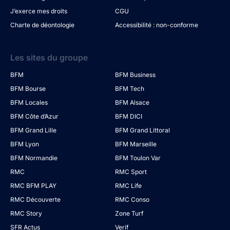
J’exerce mes droits
CGU
Charte de déontologie
Accessibilité : non-conforme
Les sites du groupe
BFM
BFM Business
BFM Bourse
BFM Tech
BFM Locales
BFM Alsace
BFM Côte d’Azur
BFM DICI
BFM Grand Lille
BFM Grand Littoral
BFM Lyon
BFM Marseille
BFM Normandie
BFM Toulon Var
RMC
RMC Sport
RMC BFM PLAY
RMC Life
RMC Découverte
RMC Conso
RMC Story
Zone Turf
SFR Actus
Verif