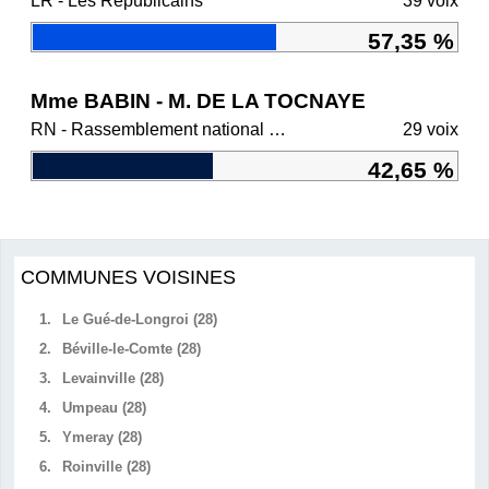
LR - Les Républicains
39 voix
57,35 %
Mme BABIN - M. DE LA TOCNAYE
RN - Rassemblement national et ses alliés
29 voix
42,65 %
COMMUNES VOISINES
1.
Le Gué-de-Longroi (28)
2.
Béville-le-Comte (28)
3.
Levainville (28)
4.
Umpeau (28)
5.
Ymeray (28)
6.
Roinville (28)