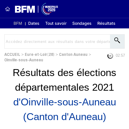
BFM
Dates
Tout savoir
Sondages
Résultats
ACCUEIL
Eure-et-Loir(28)
Canton Auneau
>
>
>
02:56
Oinville-sous-Auneau
Résultats des élections
départementales 2021
d'Oinville-sous-Auneau
(Canton d'Auneau)