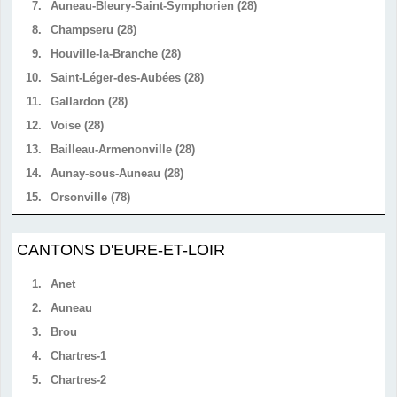
7.
Auneau-Bleury-Saint-Symphorien (28)
8.
Champseru (28)
9.
Houville-la-Branche (28)
10.
Saint-Léger-des-Aubées (28)
11.
Gallardon (28)
12.
Voise (28)
13.
Bailleau-Armenonville (28)
14.
Aunay-sous-Auneau (28)
15.
Orsonville (78)
CANTONS D'EURE-ET-LOIR
1.
Anet
2.
Auneau
3.
Brou
4.
Chartres-1
5.
Chartres-2