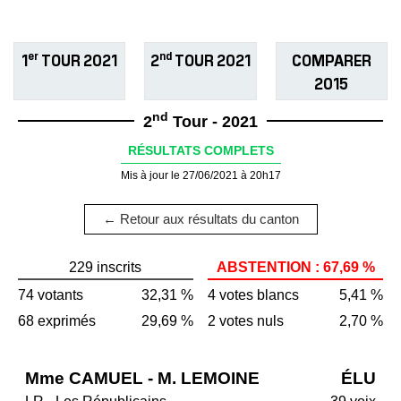
er
nd
1
TOUR 2021
2
TOUR 2021
COMPARER
2015
nd
2
Tour - 2021
RÉSULTATS COMPLETS
Mis à jour le 27/06/2021 à 20h17
← Retour aux résultats du canton
229 inscrits
ABSTENTION : 67,69 %
74 votants
32,31 %
4 votes blancs
5,41 %
68 exprimés
29,69 %
2 votes nuls
2,70 %
Mme CAMUEL - M. LEMOINE
ÉLU