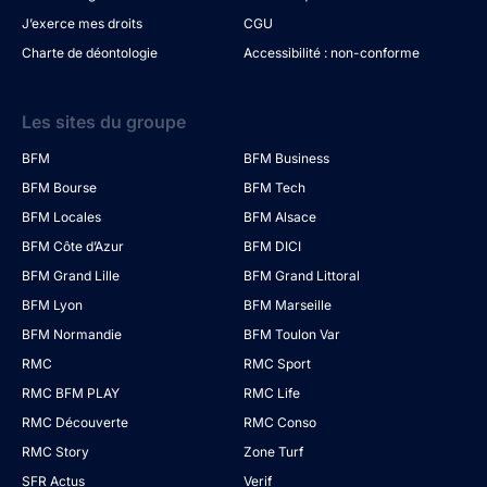
J’exerce mes droits
CGU
Charte de déontologie
Accessibilité : non-conforme
Les sites du groupe
BFM
BFM Business
BFM Bourse
BFM Tech
BFM Locales
BFM Alsace
BFM Côte d’Azur
BFM DICI
BFM Grand Lille
BFM Grand Littoral
BFM Lyon
BFM Marseille
BFM Normandie
BFM Toulon Var
RMC
RMC Sport
RMC BFM PLAY
RMC Life
RMC Découverte
RMC Conso
RMC Story
Zone Turf
SFR Actus
Verif