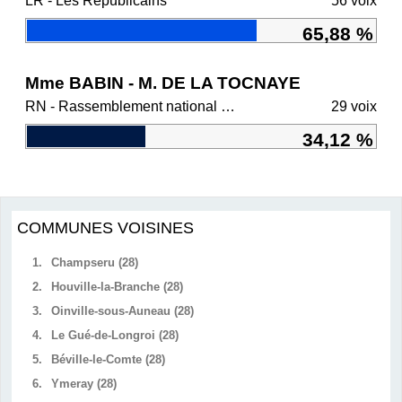
LR - Les Républicains
56 voix
65,88 %
Mme BABIN - M. DE LA TOCNAYE
RN - Rassemblement national et ses alliés
29 voix
34,12 %
COMMUNES VOISINES
1.
Champseru (28)
2.
Houville-la-Branche (28)
3.
Oinville-sous-Auneau (28)
4.
Le Gué-de-Longroi (28)
5.
Béville-le-Comte (28)
6.
Ymeray (28)