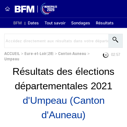
BFM
Dates
Tout savoir
Sondages
Résultats
ACCUEIL
Eure-et-Loir(28)
Canton Auneau
>
>
>
02:56
Umpeau
Résultats des élections
départementales 2021
d'Umpeau (Canton
d'Auneau)