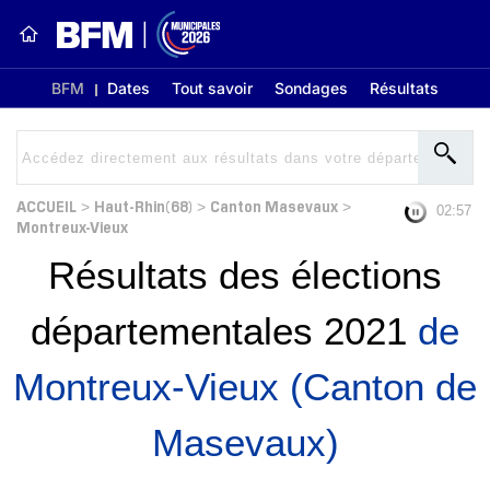
BFM
Dates
Tout savoir
Sondages
Résultats
ACCUEIL
Haut-Rhin(68)
Canton Masevaux
>
>
>
02:56
Montreux-Vieux
Résultats des élections
départementales 2021
de
Montreux-Vieux (Canton de
Masevaux)