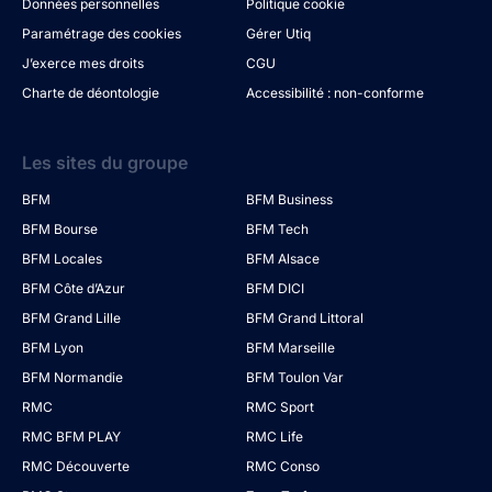
Données personnelles
Politique cookie
Paramétrage des cookies
Gérer Utiq
J’exerce mes droits
CGU
Charte de déontologie
Accessibilité : non-conforme
Les sites du groupe
BFM
BFM Business
BFM Bourse
BFM Tech
BFM Locales
BFM Alsace
BFM Côte d’Azur
BFM DICI
BFM Grand Lille
BFM Grand Littoral
BFM Lyon
BFM Marseille
BFM Normandie
BFM Toulon Var
RMC
RMC Sport
RMC BFM PLAY
RMC Life
RMC Découverte
RMC Conso