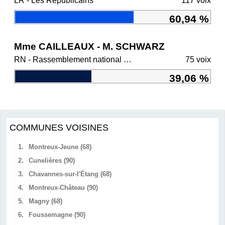
LR - Les Républicains
117 voix
60,94 %
Mme CAILLEAUX - M. SCHWARZ
RN - Rassemblement national et ses alliés
75 voix
39,06 %
COMMUNES VOISINES
1.
Montreux-Jeune (68)
2.
Cunelières (90)
3.
Chavannes-sur-l'Étang (68)
4.
Montreux-Château (90)
5.
Magny (68)
6.
Foussemagne (90)