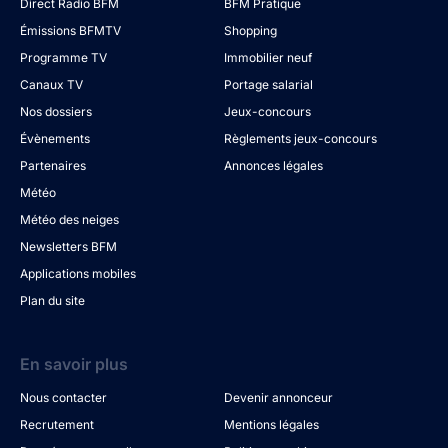
Direct Radio BFM
BFM Pratique
Émissions BFMTV
Shopping
Programme TV
Immobilier neuf
Canaux TV
Portage salarial
Nos dossiers
Jeux-concours
Évènements
Règlements jeux-concours
Partenaires
Annonces légales
Météo
Météo des neiges
Newsletters BFM
Applications mobiles
Plan du site
En savoir plus
Nous contacter
Devenir annonceur
Recrutement
Mentions légales