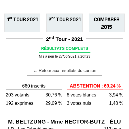
er
nd
1
TOUR 2021
2
TOUR 2021
COMPARER
2015
nd
2
Tour - 2021
RÉSULTATS COMPLETS
Mis à jour le 27/06/2021 à 20h23
← Retour aux résultats du canton
660 inscrits
ABSTENTION : 69,24 %
203 votants
30,76 %
8 votes blancs
3,94 %
192 exprimés
29,09 %
3 votes nuls
1,48 %
M. BELTZUNG - Mme HECTOR-BUTZ
ÉLU