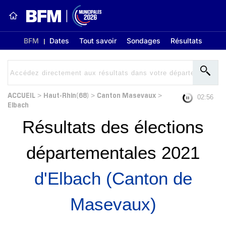
BFM
Dates
Tout savoir
Sondages
Résultats
ACCUEIL
Haut-Rhin(68)
Canton Masevaux
>
>
>
02:56
Elbach
Résultats des élections
départementales 2021
d'Elbach (Canton de
Masevaux)