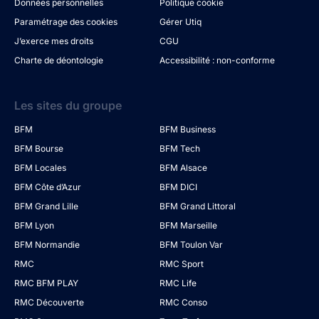
Données personnelles
Politique cookie
Paramétrage des cookies
Gérer Utiq
J’exerce mes droits
CGU
Charte de déontologie
Accessibilité : non-conforme
Les sites du groupe
BFM
BFM Business
BFM Bourse
BFM Tech
BFM Locales
BFM Alsace
BFM Côte d’Azur
BFM DICI
BFM Grand Lille
BFM Grand Littoral
BFM Lyon
BFM Marseille
BFM Normandie
BFM Toulon Var
RMC
RMC Sport
RMC BFM PLAY
RMC Life
RMC Découverte
RMC Conso