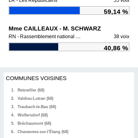
LR - Les Républicains
55 voix
59,14 %
Mme CAILLEAUX - M. SCHWARZ
RN - Rassemblement national et ses alliés
38 voix
40,86 %
COMMUNES VOISINES
1.
Retzwiller (68)
2.
Valdieu-Lutran (68)
3.
Traubach-le-Bas (68)
4.
Wolfersdorf (68)
5.
Bréchaumont (68)
6.
Chavannes-sur-l'Étang (68)