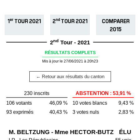
er
nd
1
TOUR 2021
2
TOUR 2021
COMPARER
2015
nd
2
Tour - 2021
RÉSULTATS COMPLETS
Mis à jour le 27/06/2021 à 20h23
← Retour aux résultats du canton
230 inscrits
ABSTENTION : 53,91 %
106 votants
46,09 %
10 votes blancs
9,43 %
93 exprimés
40,43 %
3 votes nuls
2,83 %
M. BELTZUNG - Mme HECTOR-BUTZ
ÉLU