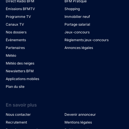
Direct Radio BFM
BFM Pratique
Émissions BFMTV
Shopping
Programme TV
Immobilier neuf
Canaux TV
Portage salarial
Nos dossiers
Jeux-concours
Évènements
Règlements jeux-concours
Partenaires
Annonces légales
Météo
Météo des neiges
Newsletters BFM
Applications mobiles
Plan du site
En savoir plus
Nous contacter
Devenir annonceur
Recrutement
Mentions légales