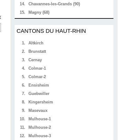
14.
Chavannes-les-Grands (90)
15.
Magny (68)
x
CANTONS DU HAUT-RHIN
1.
Altkirch
2.
Brunstatt
3.
Cernay
4.
Colmar-1
5.
Colmar-2
6.
Ensisheim
7.
Guebwiller
8.
Kingersheim
9.
Masevaux
10.
Mulhouse-1
11.
Mulhouse-2
12.
Mulhouse-3