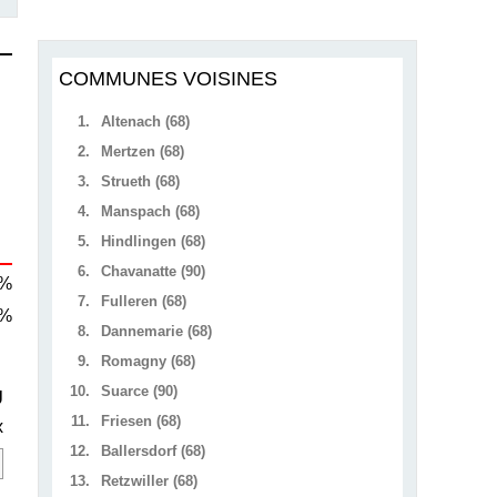
COMMUNES VOISINES
1.
Altenach (68)
2.
Mertzen (68)
3.
Strueth (68)
4.
Manspach (68)
5.
Hindlingen (68)
6.
Chavanatte (90)
 %
7.
Fulleren (68)
 %
8.
Dannemarie (68)
9.
Romagny (68)
10.
Suarce (90)
U
11.
Friesen (68)
x
12.
Ballersdorf (68)
13.
Retzwiller (68)