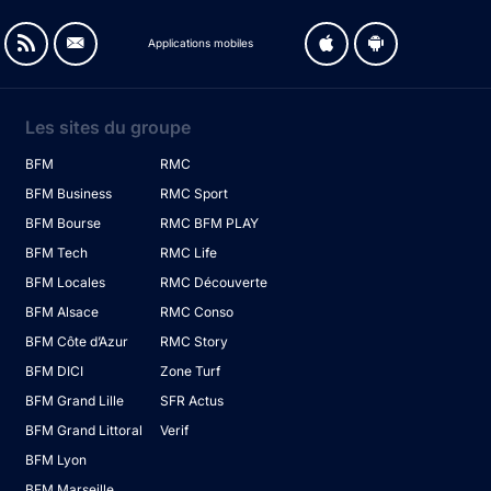
Applications mobiles
Les sites du groupe
BFM
RMC
BFM Business
RMC Sport
BFM Bourse
RMC BFM PLAY
BFM Tech
RMC Life
BFM Locales
RMC Découverte
BFM Alsace
RMC Conso
BFM Côte d’Azur
RMC Story
BFM DICI
Zone Turf
BFM Grand Lille
SFR Actus
BFM Grand Littoral
Verif
BFM Lyon
BFM Marseille