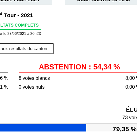
d
Tour - 2021
LTATS COMPLETS
ur le 27/06/2021 à 20h23
aux résultats du canton
ABSTENTION : 54,34 %
66 %
8 votes blancs
8,00
01 %
0 votes nuls
0,00
ÉL
73 voi
79,35 %