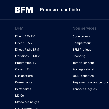
Première sur l'info
BFM
Nos services
Direct BFMTV
Code promo
Direct BFM2
Comparateur
Direct Radio BFM
BFM Pratique
Émissions BFMTV
Shopping
Programme TV
Immobilier neuf
Canaux TV
Portage salarial
Nos dossiers
Jeux-concours
Évènements
Règlements jeux-concour
Partenaires
Annonces légales
Météo
Météo des neiges
Newsletters BFM