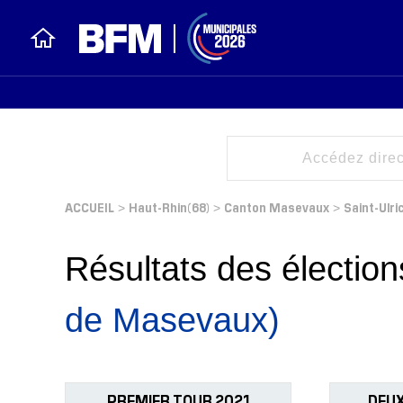
ACCUEIL
Haut-Rhin(68)
Canton Masevaux
Saint-Ulri
>
>
>
Résultats des électi
de Masevaux)
PREMIER TOUR 2021
DEUX