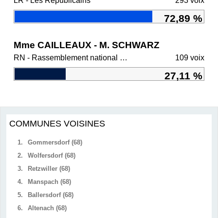
LR - Les Républicains
293 voix
72,89 %
Mme CAILLEAUX - M. SCHWARZ
RN - Rassemblement national et ses alliés
109 voix
27,11 %
COMMUNES VOISINES
1.
Gommersdorf (68)
2.
Wolfersdorf (68)
3.
Retzwiller (68)
4.
Manspach (68)
5.
Ballersdorf (68)
6.
Altenach (68)