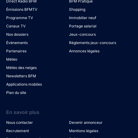
Direct Radio BFM
BFM Pratique
Émissions BFMTV
Shopping
Programme TV
Immobilier neuf
Canaux TV
Portage salarial
Nos dossiers
Jeux-concours
Évènements
Règlements jeux-concours
Partenaires
Annonces légales
Météo
Météo des neiges
Newsletters BFM
Applications mobiles
Plan du site
En savoir plus
Nous contacter
Devenir annonceur
Recrutement
Mentions légales