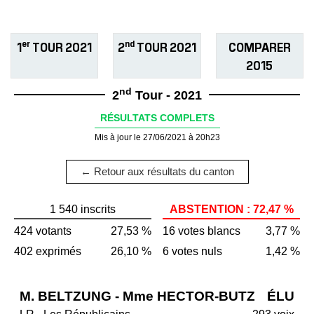
er
nd
1
TOUR 2021
2
TOUR 2021
COMPARER
2015
nd
2
Tour - 2021
RÉSULTATS COMPLETS
Mis à jour le 27/06/2021 à 20h23
← Retour aux résultats du canton
1 540 inscrits
ABSTENTION : 72,47 %
424 votants
27,53 %
16 votes blancs
3,77 %
402 exprimés
26,10 %
6 votes nuls
1,42 %
M. BELTZUNG - Mme HECTOR-BUTZ
ÉLU