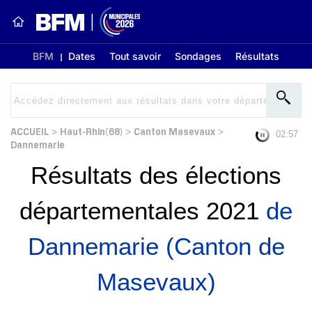
BFM
Dates
Tout savoir
Sondages
Résultats
ACCUEIL
Haut-Rhin(68)
Canton Masevaux
>
>
>
02:56
Dannemarie
Résultats des élections
départementales 2021
de
Dannemarie (Canton de
Masevaux)