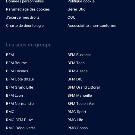
Données personnelles
Politique cookie
Paramétrage des cookies
Gérer Utiq
J’exerce mes droits
CGU
Charte de déontologie
Accessibilité : non-conforme
Les sites du groupe
BFM
BFM Business
BFM Bourse
BFM Tech
BFM Locales
BFM Alsace
BFM Côte d’Azur
BFM DICI
BFM Grand Lille
BFM Grand Littoral
BFM Lyon
BFM Marseille
BFM Normandie
BFM Toulon Var
RMC
RMC Sport
RMC BFM PLAY
RMC Life
RMC Découverte
RMC Conso