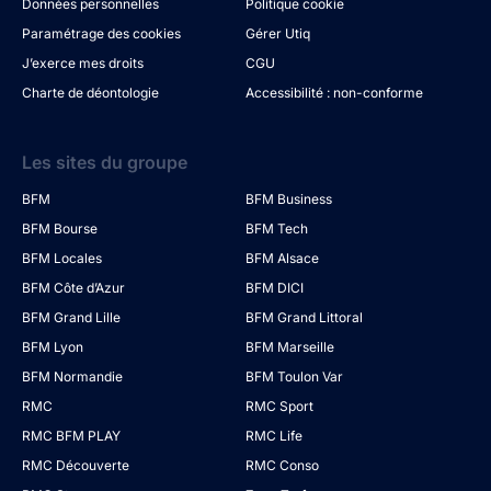
Données personnelles
Politique cookie
Paramétrage des cookies
Gérer Utiq
J’exerce mes droits
CGU
Charte de déontologie
Accessibilité : non-conforme
Les sites du groupe
BFM
BFM Business
BFM Bourse
BFM Tech
BFM Locales
BFM Alsace
BFM Côte d’Azur
BFM DICI
BFM Grand Lille
BFM Grand Littoral
BFM Lyon
BFM Marseille
BFM Normandie
BFM Toulon Var
RMC
RMC Sport
RMC BFM PLAY
RMC Life
RMC Découverte
RMC Conso