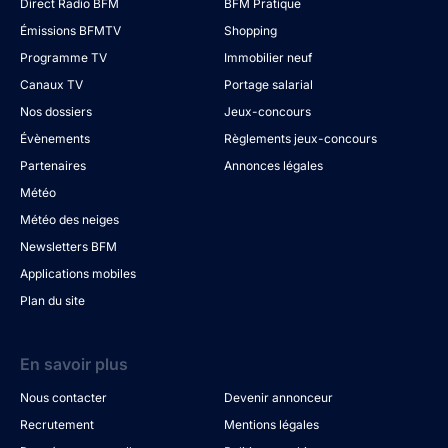
Direct Radio BFM
BFM Pratique
Émissions BFMTV
Shopping
Programme TV
Immobilier neuf
Canaux TV
Portage salarial
Nos dossiers
Jeux-concours
Évènements
Règlements jeux-concours
Partenaires
Annonces légales
Météo
Météo des neiges
Newsletters BFM
Applications mobiles
Plan du site
En savoir plus
Nous contacter
Devenir annonceur
Recrutement
Mentions légales