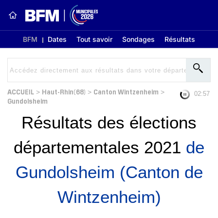
BFM
Dates
Tout savoir
Sondages
Résultats
ACCUEIL
Haut-Rhin(68)
Canton Wintzenheim
>
>
>
02:56
Gundolsheim
Résultats des élections
départementales 2021
de
Gundolsheim (Canton de
Wintzenheim)