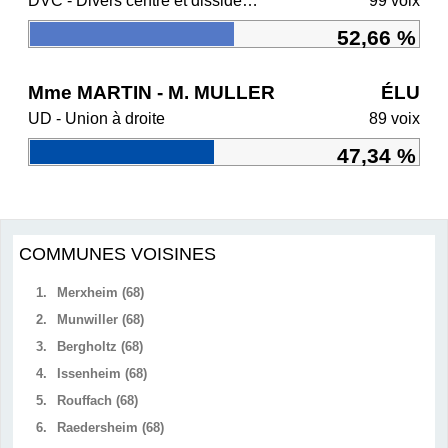
DVC - Divers centre et dissidents Ensemble
99 voix
52,66 %
Mme MARTIN - M. MULLER
ÉLU
UD - Union à droite
89 voix
47,34 %
COMMUNES VOISINES
1.
Merxheim (68)
2.
Munwiller (68)
3.
Bergholtz (68)
4.
Issenheim (68)
5.
Rouffach (68)
6.
Raedersheim (68)