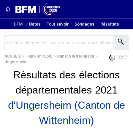
BFM
Dates
Tout savoir
Sondages
Résultats
ACCUEIL
Haut-Rhin(68)
Canton Wittenheim
>
>
>
02:56
Ungersheim
Résultats des élections
départementales 2021
d'Ungersheim (Canton de
Wittenheim)