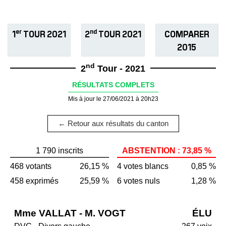
er
nd
1
TOUR 2021
2
TOUR 2021
COMPARER
2015
nd
2
Tour - 2021
RÉSULTATS COMPLETS
Mis à jour le 27/06/2021 à 20h23
← Retour aux résultats du canton
1 790 inscrits
ABSTENTION : 73,85 %
468 votants
26,15 %
4 votes blancs
0,85 %
458 exprimés
25,59 %
6 votes nuls
1,28 %
Mme VALLAT - M. VOGT
ÉLU