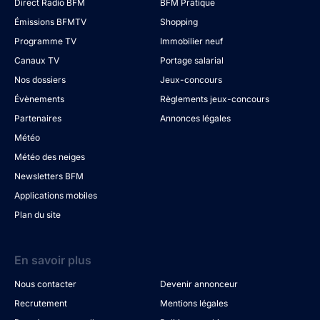
Direct Radio BFM
BFM Pratique
Émissions BFMTV
Shopping
Programme TV
Immobilier neuf
Canaux TV
Portage salarial
Nos dossiers
Jeux-concours
Évènements
Règlements jeux-concours
Partenaires
Annonces légales
Météo
Météo des neiges
Newsletters BFM
Applications mobiles
Plan du site
En savoir plus
Nous contacter
Devenir annonceur
Recrutement
Mentions légales