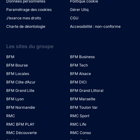
Données personnelles
Politique cookie
Paramétrage des cookies
Gérer Utiq
J’exerce mes droits
CGU
Charte de déontologie
Accessibilité : non-conforme
Les sites du groupe
BFM
BFM Business
BFM Bourse
BFM Tech
BFM Locales
BFM Alsace
BFM Côte d’Azur
BFM DICI
BFM Grand Lille
BFM Grand Littoral
BFM Lyon
BFM Marseille
BFM Normandie
BFM Toulon Var
RMC
RMC Sport
RMC BFM PLAY
RMC Life
RMC Découverte
RMC Conso