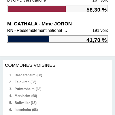
DVG - Divers gauche
267 voix
58,30 %
M. CATHALA - Mme JORON
RN - Rassemblement national et ses alliés
191 voix
41,70 %
COMMUNES VOISINES
1.
Raedersheim (68)
2.
Feldkirch (68)
3.
Pulversheim (68)
4.
Merxheim (68)
5.
Bollwiller (68)
6.
Issenheim (68)