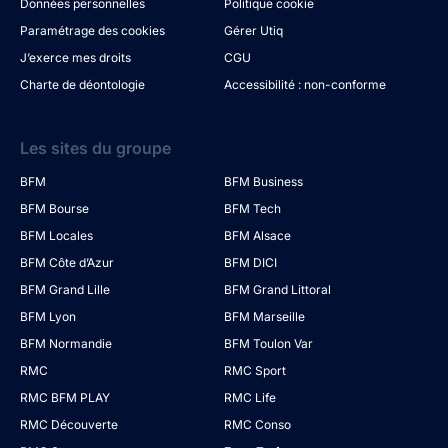
Données personnelles
Politique cookie
Paramétrage des cookies
Gérer Utiq
J’exerce mes droits
CGU
Charte de déontologie
Accessibilité : non-conforme
Les sites du groupe
BFM
BFM Business
BFM Bourse
BFM Tech
BFM Locales
BFM Alsace
BFM Côte d’Azur
BFM DICI
BFM Grand Lille
BFM Grand Littoral
BFM Lyon
BFM Marseille
BFM Normandie
BFM Toulon Var
RMC
RMC Sport
RMC BFM PLAY
RMC Life
RMC Découverte
RMC Conso