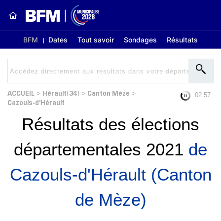
BFM
Dates
Tout savoir
Sondages
Résultats
ACCUEIL
Hérault(34)
Canton Mèze
>
>
>
02:56
Cazouls-d'Hérault
Résultats des élections
départementales 2021
de
Cazouls-d'Hérault (Canton
de Mèze)