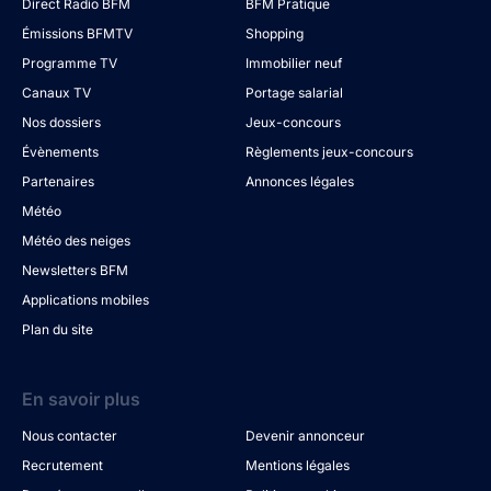
Direct Radio BFM
BFM Pratique
Émissions BFMTV
Shopping
Programme TV
Immobilier neuf
Canaux TV
Portage salarial
Nos dossiers
Jeux-concours
Évènements
Règlements jeux-concours
Partenaires
Annonces légales
Météo
Météo des neiges
Newsletters BFM
Applications mobiles
Plan du site
En savoir plus
Nous contacter
Devenir annonceur
Recrutement
Mentions légales