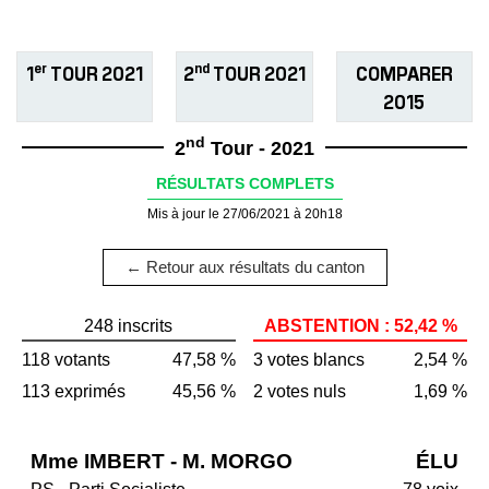
er
nd
1
TOUR 2021
2
TOUR 2021
COMPARER
2015
nd
2
Tour - 2021
RÉSULTATS COMPLETS
Mis à jour le 27/06/2021 à 20h18
← Retour aux résultats du canton
248 inscrits
ABSTENTION : 52,42 %
118 votants
47,58 %
3 votes blancs
2,54 %
113 exprimés
45,56 %
2 votes nuls
1,69 %
Mme IMBERT - M. MORGO
ÉLU