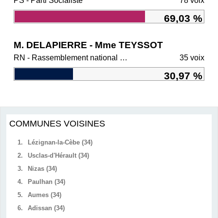
PS - Parti Socialiste
78 voix
69,03 %
M. DELAPIERRE - Mme TEYSSOT
RN - Rassemblement national et ses alliés
35 voix
30,97 %
COMMUNES VOISINES
1.
Lézignan-la-Cèbe (34)
2.
Usclas-d'Hérault (34)
3.
Nizas (34)
4.
Paulhan (34)
5.
Aumes (34)
6.
Adissan (34)