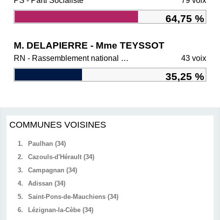
PS - Parti Socialiste
79 voix
64,75 %
M. DELAPIERRE - Mme TEYSSOT
RN - Rassemblement national et ses alliés
43 voix
35,25 %
COMMUNES VOISINES
1.
Paulhan (34)
2.
Cazouls-d'Hérault (34)
3.
Campagnan (34)
4.
Adissan (34)
5.
Saint-Pons-de-Mauchiens (34)
6.
Lézignan-la-Cèbe (34)