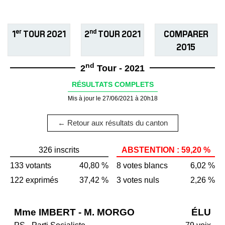
er
nd
1
TOUR 2021
2
TOUR 2021
COMPARER
2015
nd
2
Tour - 2021
RÉSULTATS COMPLETS
Mis à jour le 27/06/2021 à 20h18
← Retour aux résultats du canton
326 inscrits
ABSTENTION : 59,20 %
133 votants
40,80 %
8 votes blancs
6,02 %
122 exprimés
37,42 %
3 votes nuls
2,26 %
Mme IMBERT - M. MORGO
ÉLU