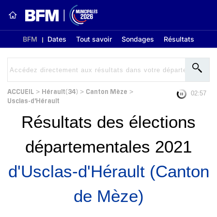
BFM
Dates
Tout savoir
Sondages
Résultats
ACCUEIL
Hérault(34)
Canton Mèze
>
>
>
02:56
Usclas-d'Hérault
Résultats des élections
départementales 2021
d'Usclas-d'Hérault (Canton
de Mèze)