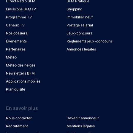
Direct Radio BFM
BFM Pratique
Émissions BFMTV
Shopping
Programme TV
Immobilier neuf
Canaux TV
Portage salarial
Nos dossiers
Jeux-concours
Évènements
Règlements jeux-concours
Partenaires
Annonces légales
Météo
Météo des neiges
Newsletters BFM
Applications mobiles
Plan du site
En savoir plus
Nous contacter
Devenir annonceur
Recrutement
Mentions légales