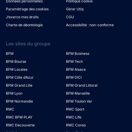
Données personnelles
Politique cookie
Paramétrage des cookies
Gérer Utiq
J’exerce mes droits
CGU
Charte de déontologie
Accessibilité : non-conforme
Les sites du groupe
BFM
BFM Business
BFM Bourse
BFM Tech
BFM Locales
BFM Alsace
BFM Côte d’Azur
BFM DICI
BFM Grand Lille
BFM Grand Littoral
BFM Lyon
BFM Marseille
BFM Normandie
BFM Toulon Var
RMC
RMC Sport
RMC BFM PLAY
RMC Life
RMC Découverte
RMC Conso