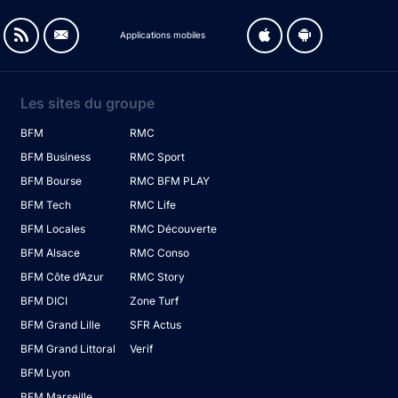
Applications mobiles
Les sites du groupe
BFM
RMC
BFM Business
RMC Sport
BFM Bourse
RMC BFM PLAY
BFM Tech
RMC Life
BFM Locales
RMC Découverte
BFM Alsace
RMC Conso
BFM Côte d’Azur
RMC Story
BFM DICI
Zone Turf
BFM Grand Lille
SFR Actus
BFM Grand Littoral
Verif
BFM Lyon
BFM Marseille