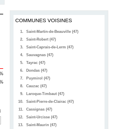
COMMUNES VOISINES
1.
Saint-Martin-de-Beauville (47)
2.
Saint-Robert (47)
3.
Saint-Caprais-de-Lerm (47)
4.
Sauvagnas (47)
5.
Tayrac (47)
6.
Dondas (47)
 %
7.
Puymirol (47)
 %
8.
Cauzac (47)
9.
Laroque-Timbaut (47)
10.
Saint-Pierre-de-Clairac (47)
11.
Cassignas (47)
x
12.
Saint-Urcisse (47)
13.
Saint-Maurin (47)