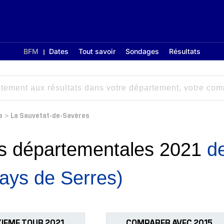
BFM
Dates
Tout savoir
Sondages
Résultats
s
La Sauvetat-de-Savères
>
ons départementales 2021
d
ays de Serres)
IEME TOUR 2021
COMPARER AVEC 2015