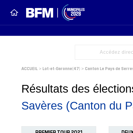
ACCUEIL
Lot-et-Garonne(47)
Canton Le Pays de Serre
>
>
Résultats des électi
Savères (Canton du P
PREMIER TOUR 2021
DEUX