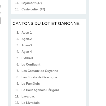
14.
Bajamont (47)
U
15.
Castelculier (47)
x
CANTONS DU LOT-ET-GARONNE
1.
Agen-1
2.
Agen-2
3.
Agen-3
4.
Agen-4
5.
L'Albret
6.
Le Confluent
7.
Les Coteaux de Guyenne
8.
Les Forêts de Gascogne
9.
Le Fumélois
10.
Le Haut Agenais Périgord
11.
Lavardac
12.
Le Livradais