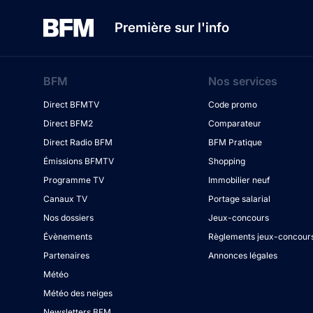
Première sur l'info
BFM
Nos services
Direct BFMTV
Code promo
Direct BFM2
Comparateur
Direct Radio BFM
BFM Pratique
Émissions BFMTV
Shopping
Programme TV
Immobilier neuf
Canaux TV
Portage salarial
Nos dossiers
Jeux-concours
Évènements
Règlements jeux-concour
Partenaires
Annonces légales
Météo
Météo des neiges
Newsletters BFM