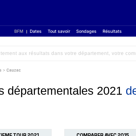
BFM
Dates
Tout savoir
Sondages
Résultats
s
Cauzac
>
ons départementales 2021
d
IEME TOUR 2021
COMPARER AVEC 2015