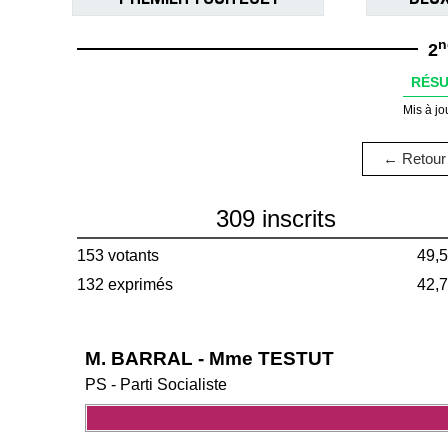
n
2
RÉSU
Mis à jo
← Retour 
309 inscrits
153 votants
49,
132 exprimés
42,
M. BARRAL - Mme TESTUT
PS - Parti Socialiste