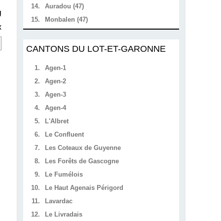
14.
Auradou (47)
U
15.
Monbalen (47)
x
CANTONS DU LOT-ET-GARONNE
1.
Agen-1
2.
Agen-2
3.
Agen-3
4.
Agen-4
5.
L'Albret
6.
Le Confluent
7.
Les Coteaux de Guyenne
8.
Les Forêts de Gascogne
9.
Le Fumélois
10.
Le Haut Agenais Périgord
11.
Lavardac
12.
Le Livradais