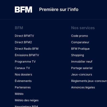
Première sur l'info
BFM
Nos services
Direct BFMTV
Code promo
Direct BFM2
Comparateur
Direct Radio BFM
BFM Pratique
Émissions BFMTV
Shopping
Programme TV
Immobilier neuf
Canaux TV
Portage salarial
Nos dossiers
Jeux-concours
Évènements
Règlements jeux-concour
Partenaires
Annonces légales
Météo
Météo des neiges
Newsletters BFM