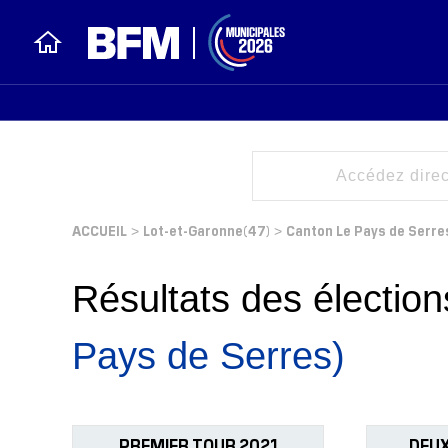
ACCUEIL
Lot-et-Garonne(47)
Canton Le Pays de Serre
>
>
Résultats des électi
Pays de Serres)
PREMIER TOUR 2021
DEUX