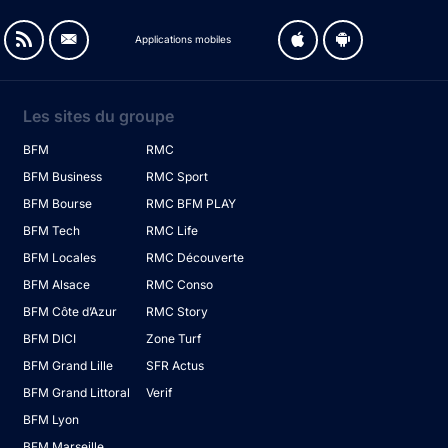
Applications mobiles
Les sites du groupe
BFM
RMC
BFM Business
RMC Sport
BFM Bourse
RMC BFM PLAY
BFM Tech
RMC Life
BFM Locales
RMC Découverte
BFM Alsace
RMC Conso
BFM Côte d’Azur
RMC Story
BFM DICI
Zone Turf
BFM Grand Lille
SFR Actus
BFM Grand Littoral
Verif
BFM Lyon
BFM Marseille