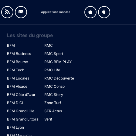
Applications mobiles
Les sites du groupe
BFM
RMC
BFM Business
RMC Sport
BFM Bourse
RMC BFM PLAY
BFM Tech
RMC Life
BFM Locales
RMC Découverte
BFM Alsace
RMC Conso
BFM Côte d’Azur
RMC Story
BFM DICI
Zone Turf
BFM Grand Lille
SFR Actus
BFM Grand Littoral
Verif
BFM Lyon
BFM Marseille