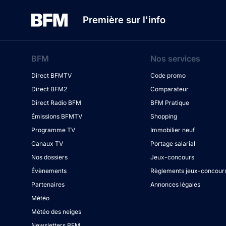
Première sur l'info
BFM
Nos services
Direct BFMTV
Code promo
Direct BFM2
Comparateur
Direct Radio BFM
BFM Pratique
Émissions BFMTV
Shopping
Programme TV
Immobilier neuf
Canaux TV
Portage salarial
Nos dossiers
Jeux-concours
Évènements
Règlements jeux-concour
Partenaires
Annonces légales
Météo
Météo des neiges
Newsletters BFM