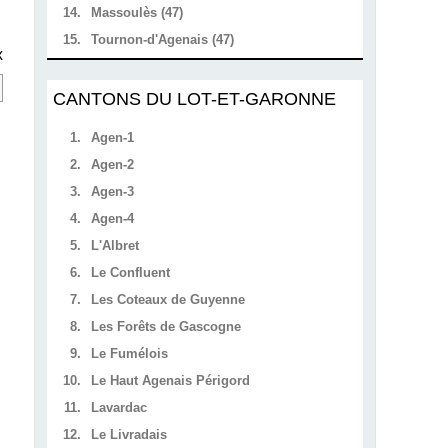
14.
Massoulès (47)
15.
Tournon-d'Agenais (47)
x
CANTONS DU LOT-ET-GARONNE
1.
Agen-1
2.
Agen-2
3.
Agen-3
4.
Agen-4
5.
L'Albret
6.
Le Confluent
7.
Les Coteaux de Guyenne
8.
Les Forêts de Gascogne
9.
Le Fumélois
10.
Le Haut Agenais Périgord
11.
Lavardac
12.
Le Livradais