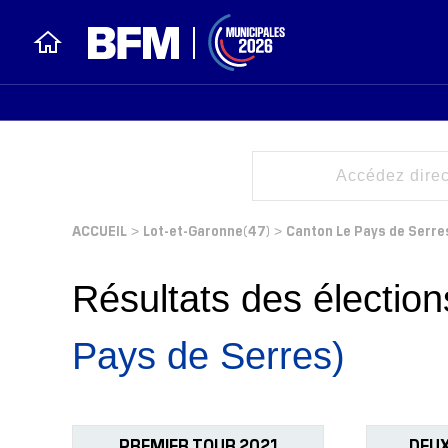
ACCUEIL
Lot-et-Garonne(47)
Canton Le Pays de Serre
>
>
Résultats des électi
Pays de Serres)
PREMIER TOUR 2021
DEUX