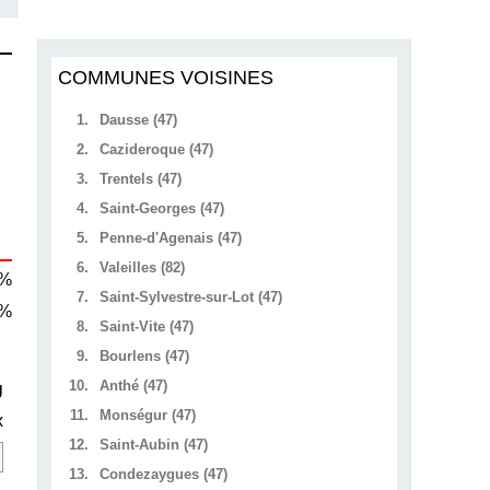
COMMUNES VOISINES
1.
Dausse (47)
2.
Cazideroque (47)
3.
Trentels (47)
4.
Saint-Georges (47)
5.
Penne-d'Agenais (47)
6.
Valeilles (82)
 %
7.
Saint-Sylvestre-sur-Lot (47)
 %
8.
Saint-Vite (47)
9.
Bourlens (47)
10.
Anthé (47)
U
11.
Monségur (47)
x
12.
Saint-Aubin (47)
13.
Condezaygues (47)