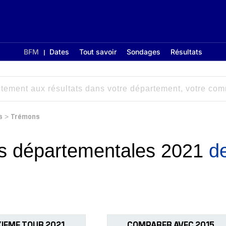
BFM
Dates
Tout savoir
Sondages
Résultats
s
Trémons
>
ons départementales 2021
d
IEME TOUR 2021
COMPARER AVEC 2015