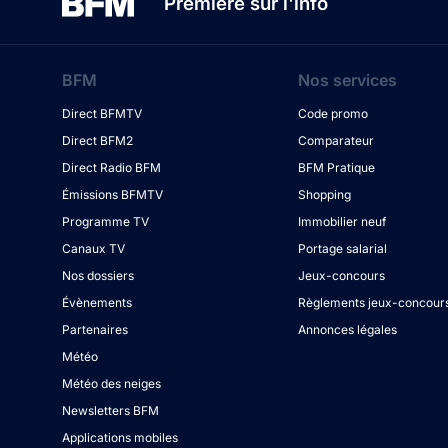
Première sur l'info
BFM
Nos services
Direct BFMTV
Code promo
Direct BFM2
Comparateur
Direct Radio BFM
BFM Pratique
Émissions BFMTV
Shopping
Programme TV
Immobilier neuf
Canaux TV
Portage salarial
Nos dossiers
Jeux-concours
Évènements
Règlements jeux-concour
Partenaires
Annonces légales
Météo
Météo des neiges
Newsletters BFM
Applications mobiles