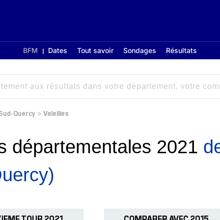
BFM
Dates
Tout savoir
Sondages
Résultats
 Sud-Quercy
Valeilles
>
ons départementales 2021
de
uercy)
IEME TOUR 2021
COMPARER AVEC 2015