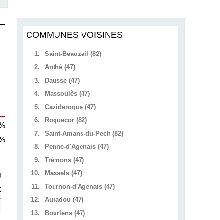
COMMUNES VOISINES
1.
Saint-Beauzeil (82)
2.
Anthé (47)
3.
Dausse (47)
4.
Massoulès (47)
5.
Cazideroque (47)
6.
Roquecor (82)
 %
7.
Saint-Amans-du-Pech (82)
 %
8.
Penne-d'Agenais (47)
9.
Trémons (47)
10.
Massels (47)
U
11.
Tournon-d'Agenais (47)
x
12.
Auradou (47)
13.
Bourlens (47)