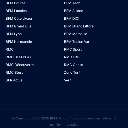
BFM Bourse
BFM Tech
BFM Locales
BFM Alsace
BFM Côte d’Azur
BFM DICI
BFM Grand Lille
BFM Grand Littoral
BFM Lyon
BFM Marseille
BFM Normandie
BFM Toulon Var
RMC
RMC Sport
RMC BFM PLAY
RMC Life
RMC Découverte
RMC Conso
RMC Story
Zone Turf
SFR Actus
Verif
© Copyright 2006-2026 BFMTV.com. Tous droits réservés. Site édité
par NextInteractive