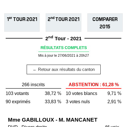
er
nd
1
TOUR 2021
2
TOUR 2021
COMPARER
2015
nd
2
Tour - 2021
RÉSULTATS COMPLETS
Mis à jour le 27/06/2021 à 20h27
← Retour aux résultats du canton
266 inscrits
ABSTENTION : 61,28 %
103 votants
38,72 %
10 votes blancs
9,71 %
90 exprimés
33,83 %
3 votes nuls
2,91 %
Mme GABILLOUX - M. MANCANET