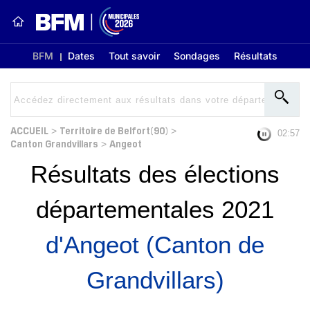
BFM
Dates
Tout savoir
Sondages
Résultats
ACCUEIL
Territoire de Belfort(90)
>
>
02:56
Canton Grandvillars
Angeot
>
Résultats des élections
départementales 2021
d'Angeot (Canton de
Grandvillars)