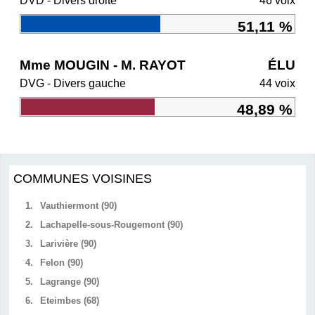
DVD - Divers droite
46 voix
51,11 %
Mme MOUGIN - M. RAYOT
ÉLU
DVG - Divers gauche
44 voix
48,89 %
COMMUNES VOISINES
1.
Vauthiermont (90)
2.
Lachapelle-sous-Rougemont (90)
3.
Larivière (90)
4.
Felon (90)
5.
Lagrange (90)
6.
Eteimbes (68)