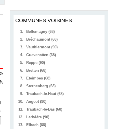
COMMUNES VOISINES
1.
Bellemagny (68)
2.
Bréchaumont (68)
3.
Vauthiermont (90)
4.
Guevenatten (68)
5.
Reppe (90)
6.
Bretten (68)
 %
7.
Eteimbes (68)
 %
8.
Sternenberg (68)
9.
Traubach-le-Haut (68)
10.
Angeot (90)
U
11.
Traubach-le-Bas (68)
x
12.
Larivière (90)
13.
Elbach (68)