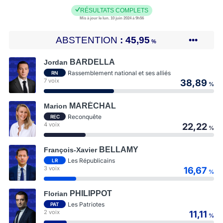
RÉSULTATS COMPLETS
Mis à jour le lun. 10 juin 2024 à 9h56
ABSTENTION
45,95
•••
%
BARDELLA
Jordan
Rassemblement national et ses alliés
RN
7 voix
38,89
%
MARÉCHAL
Marion
Reconquête
REC
4 voix
22,22
%
BELLAMY
François-Xavier
Les Républicains
LR
3 voix
16,67
%
PHILIPPOT
Florian
Les Patriotes
PAT
2 voix
11,11
%