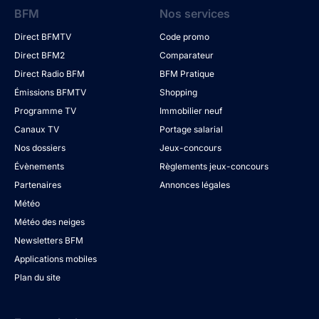
BFM
Nos services
Direct BFMTV
Code promo
Direct BFM2
Comparateur
Direct Radio BFM
BFM Pratique
Émissions BFMTV
Shopping
Programme TV
Immobilier neuf
Canaux TV
Portage salarial
Nos dossiers
Jeux-concours
Évènements
Règlements jeux-concours
Partenaires
Annonces légales
Météo
Météo des neiges
Newsletters BFM
Applications mobiles
Plan du site