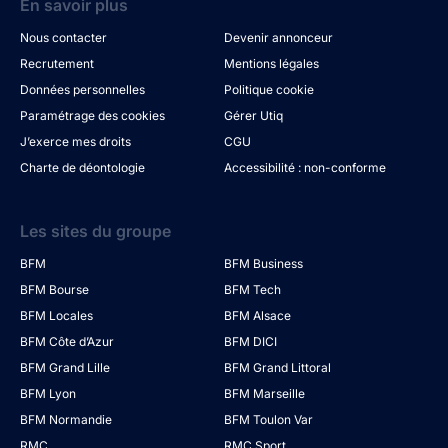
En savoir plus
Nous contacter
Devenir annonceur
Recrutement
Mentions légales
Données personnelles
Politique cookie
Paramétrage des cookies
Gérer Utiq
J’exerce mes droits
CGU
Charte de déontologie
Accessibilité : non-conforme
Les sites du groupe
BFM
BFM Business
BFM Bourse
BFM Tech
BFM Locales
BFM Alsace
BFM Côte d’Azur
BFM DICI
BFM Grand Lille
BFM Grand Littoral
BFM Lyon
BFM Marseille
BFM Normandie
BFM Toulon Var
RMC
RMC Sport