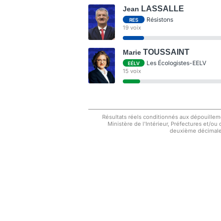
LASSALLE
Jean
Résistons
RES
19 voix
TOUSSAINT
Marie
Les Écologistes-EELV
EÉLV
15 voix
Résultats réels conditionnés aux dépouilleme
Ministère de l'Intérieur, Préfectures et/ou
deuxième décimale