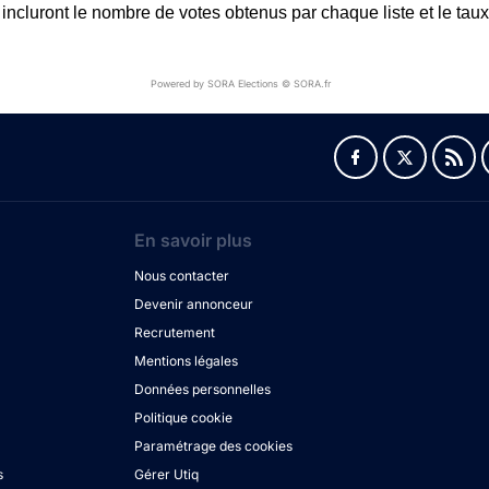
 incluront le nombre de votes obtenus par chaque liste et le taux 
Powered by SORA Elections © SORA.fr
En savoir plus
Nous contacter
Devenir annonceur
Recrutement
Mentions légales
Données personnelles
Politique cookie
Paramétrage des cookies
s
Gérer Utiq