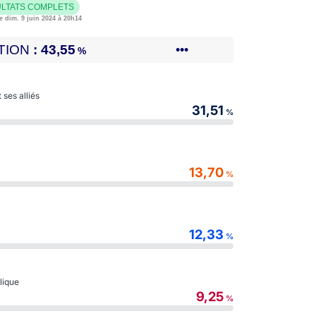
LTATS COMPLETS
e dim. 9 juin 2024 à 20h14
TION
43,55
•••
%
ses alliés
31,51
%
13,70
%
12,33
%
blique
9,25
%