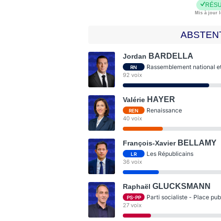
RÉSU
Mis à jour l
ABSTEN
BARDELLA
Jordan
Rassemblement national et 
RN
92 voix
HAYER
Valérie
Renaissance
REN
40 voix
BELLAMY
François-Xavier
Les Républicains
LR
36 voix
GLUCKSMANN
Raphaël
Parti socialiste - Place pu
PS-PP
27 voix