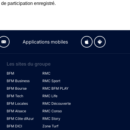
de participation enregistré.
Applications mobiles
Les sites du groupe
BFM
RMC
BFM Business
RMC Sport
BFM Bourse
RMC BFM PLAY
BFM Tech
RMC Life
BFM Locales
RMC Découverte
BFM Alsace
RMC Conso
BFM Côte d’Azur
RMC Story
BFM DICI
Zone Turf