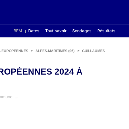
BFM
Dates
Tout savoir
Sondages
Résultats
S EUROPÉENNES
>
ALPES-MARITIMES (06)
>
GUILLAUMES
ROPÉENNES 2024 À