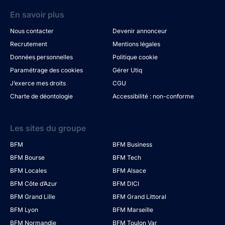
En savoir plus
Nous contacter
Devenir annonceur
Recrutement
Mentions légales
Données personnelles
Politique cookie
Paramétrage des cookies
Gérer Utiq
J’exerce mes droits
CGU
Charte de déontologie
Accessibilité : non-conforme
Les sites du groupe
BFM
BFM Business
BFM Bourse
BFM Tech
BFM Locales
BFM Alsace
BFM Côte d’Azur
BFM DICI
BFM Grand Lille
BFM Grand Littoral
BFM Lyon
BFM Marseille
BFM Normandie
BFM Toulon Var