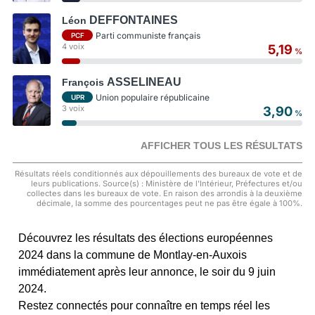
DEFFONTAINES
Léon
Parti communiste français
PCF
4 voix
5,19
%
ASSELINEAU
François
Union populaire républicaine
UPR
3 voix
3,90
%
AFFICHER TOUS LES RÉSULTATS
Résultats réels conditionnés aux dépouillements des bureaux de vote et de
leurs publications. Source(s) : Ministère de l'Intérieur, Préfectures et/ou
collectes dans les bureaux de vote. En raison des arrondis à la deuxième
décimale, la somme des pourcentages peut ne pas être égale à 100%.
Découvrez les résultats des élections européennes
2024 dans la commune de Montlay-en-Auxois
immédiatement après leur annonce, le soir du 9 juin
2024.
Restez connectés pour connaître en temps réel les