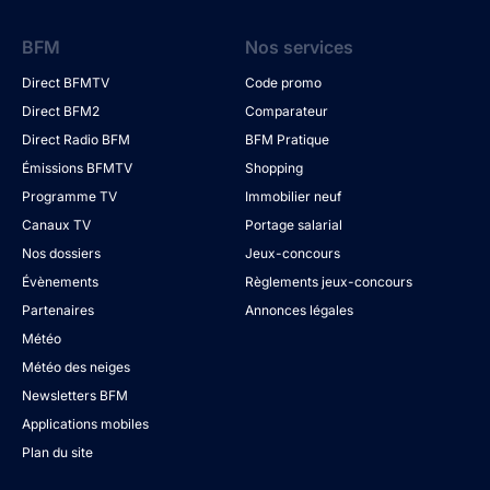
BFM
Nos services
Direct BFMTV
Code promo
Direct BFM2
Comparateur
Direct Radio BFM
BFM Pratique
Émissions BFMTV
Shopping
Programme TV
Immobilier neuf
Canaux TV
Portage salarial
Nos dossiers
Jeux-concours
Évènements
Règlements jeux-concours
Partenaires
Annonces légales
Météo
Météo des neiges
Newsletters BFM
Applications mobiles
Plan du site