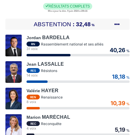
RÉSULTATS COMPLETS
Mis à jour le dim. 9 juin 2024 à 20h16
ABSTENTION
32,48
•••
%
BARDELLA
Jordan
Rassemblement national et ses alliés
RN
31 voix
40,26
%
LASSALLE
Jean
Résistons
RES
14 voix
18,18
%
HAYER
Valérie
Renaissance
REN
8 voix
10,39
%
MARÉCHAL
Marion
Reconquête
REC
4 voix
5,19
%