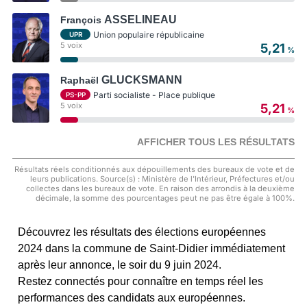
ASSELINEAU
François
Union populaire républicaine
UPR
5 voix
5,21
%
GLUCKSMANN
Raphaël
Parti socialiste - Place publique
PS-PP
5 voix
5,21
%
AFFICHER TOUS LES RÉSULTATS
Résultats réels conditionnés aux dépouillements des bureaux de vote et de
leurs publications. Source(s) : Ministère de l'Intérieur, Préfectures et/ou
collectes dans les bureaux de vote. En raison des arrondis à la deuxième
décimale, la somme des pourcentages peut ne pas être égale à 100%.
Découvrez les résultats des élections européennes
2024 dans la commune de Saint-Didier immédiatement
après leur annonce, le soir du 9 juin 2024.
Restez connectés pour connaître en temps réel les
performances des candidats aux européennes.