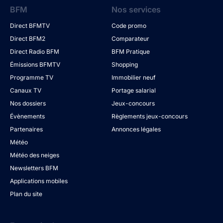
BFM
Nos services
Direct BFMTV
Code promo
Direct BFM2
Comparateur
Direct Radio BFM
BFM Pratique
Émissions BFMTV
Shopping
Programme TV
Immobilier neuf
Canaux TV
Portage salarial
Nos dossiers
Jeux-concours
Évènements
Règlements jeux-concours
Partenaires
Annonces légales
Météo
Météo des neiges
Newsletters BFM
Applications mobiles
Plan du site