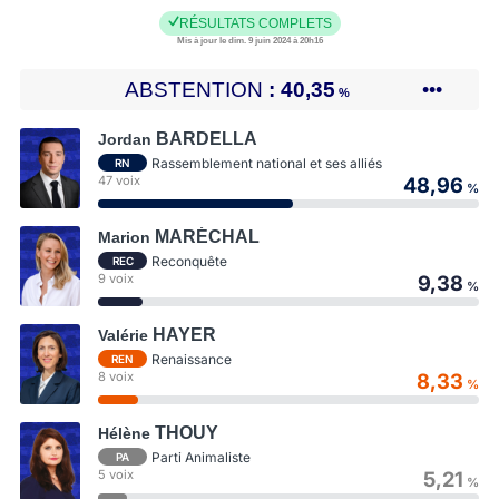
RÉSULTATS COMPLETS
Mis à jour le dim. 9 juin 2024 à 20h16
ABSTENTION
40,35
•••
%
BARDELLA
Jordan
Rassemblement national et ses alliés
RN
47 voix
48,96
%
MARÉCHAL
Marion
Reconquête
REC
9 voix
9,38
%
HAYER
Valérie
Renaissance
REN
8 voix
8,33
%
THOUY
Hélène
Parti Animaliste
PA
5 voix
5,21
%