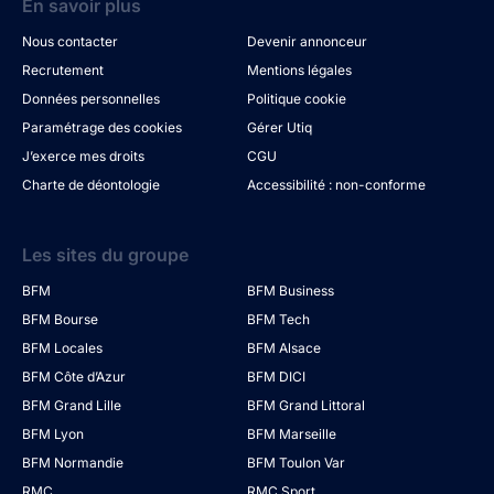
En savoir plus
Nous contacter
Devenir annonceur
Recrutement
Mentions légales
Données personnelles
Politique cookie
Paramétrage des cookies
Gérer Utiq
J’exerce mes droits
CGU
Charte de déontologie
Accessibilité : non-conforme
Les sites du groupe
BFM
BFM Business
BFM Bourse
BFM Tech
BFM Locales
BFM Alsace
BFM Côte d’Azur
BFM DICI
BFM Grand Lille
BFM Grand Littoral
BFM Lyon
BFM Marseille
BFM Normandie
BFM Toulon Var
RMC
RMC Sport