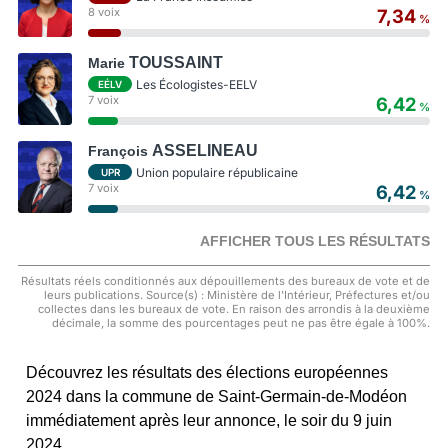
8 voix
7,34
%
TOUSSAINT
Marie
Les Écologistes-EELV
EÉLV
7 voix
6,42
%
ASSELINEAU
François
Union populaire républicaine
UPR
7 voix
6,42
%
AFFICHER TOUS LES RÉSULTATS
Résultats réels conditionnés aux dépouillements des bureaux de vote et de
leurs publications. Source(s) : Ministère de l'Intérieur, Préfectures et/ou
collectes dans les bureaux de vote. En raison des arrondis à la deuxième
décimale, la somme des pourcentages peut ne pas être égale à 100%.
Découvrez les résultats des élections européennes
2024 dans la commune de Saint-Germain-de-Modéon
immédiatement après leur annonce, le soir du 9 juin
2024.