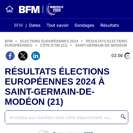
BFM
Dates
Tout savoir
Sondages
Résultats
BFM
>
ELECTIONS EUROPÉENNES 2024
>
RÉSULTATS ELECTIONS
EUROPÉENNES
>
CÔTE-D'OR (21)
>
SAINT-GERMAIN-DE-MODÉON
02:56
RÉSULTATS ÉLECTIONS
EUROPÉENNES 2024 À
SAINT-GERMAIN-DE-
MODÉON (21)