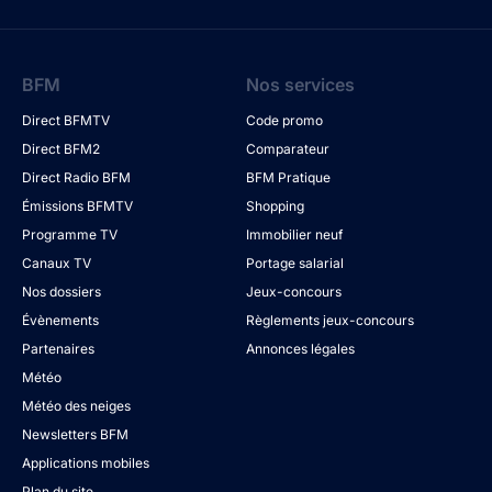
BFM
Nos services
Direct BFMTV
Code promo
Direct BFM2
Comparateur
Direct Radio BFM
BFM Pratique
Émissions BFMTV
Shopping
Programme TV
Immobilier neuf
Canaux TV
Portage salarial
Nos dossiers
Jeux-concours
Évènements
Règlements jeux-concours
Partenaires
Annonces légales
Météo
Météo des neiges
Newsletters BFM
Applications mobiles
Plan du site