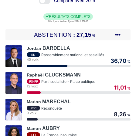
Comparer avec 2019
RÉSULTATS COMPLETS
Mis à jour le dim. 9 juin 2024 à 20h16
ABSTENTION
27,15
•••
%
BARDELLA
Jordan
Rassemblement national et ses alliés
RN
40 voix
36,70
%
GLUCKSMANN
Raphaël
Parti socialiste - Place publique
PS-PP
12 voix
11,01
%
MARÉCHAL
Marion
Reconquête
REC
9 voix
8,26
%
AUBRY
Manon
La France Insoumise
LFI