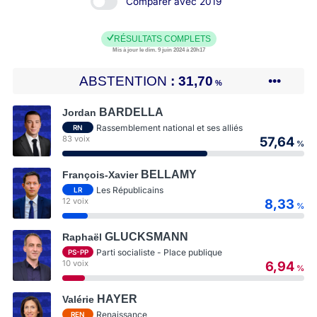
Comparer avec 2019
RÉSULTATS COMPLETS
Mis à jour le dim. 9 juin 2024 à 20h17
ABSTENTION
31,70
•••
%
BARDELLA
Jordan
Rassemblement national et ses alliés
RN
83 voix
57,64
%
BELLAMY
François-Xavier
Les Républicains
LR
12 voix
8,33
%
GLUCKSMANN
Raphaël
Parti socialiste - Place publique
PS-PP
10 voix
6,94
%
HAYER
Valérie
Renaissance
REN