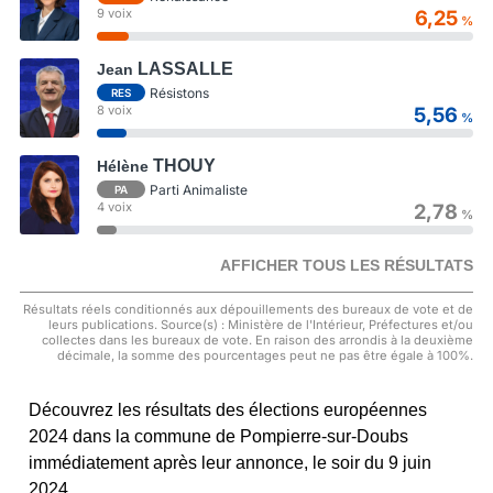
9 voix
6,25
%
LASSALLE
Jean
Résistons
RES
8 voix
5,56
%
THOUY
Hélène
Parti Animaliste
PA
4 voix
2,78
%
AFFICHER TOUS LES RÉSULTATS
Résultats réels conditionnés aux dépouillements des bureaux de vote et de
leurs publications. Source(s) : Ministère de l'Intérieur, Préfectures et/ou
collectes dans les bureaux de vote. En raison des arrondis à la deuxième
décimale, la somme des pourcentages peut ne pas être égale à 100%.
Découvrez les résultats des élections européennes
2024 dans la commune de Pompierre-sur-Doubs
immédiatement après leur annonce, le soir du 9 juin
2024.