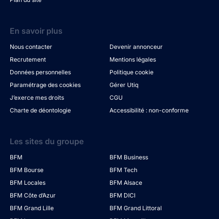
En savoir plus
Nous contacter
Devenir annonceur
Recrutement
Mentions légales
Données personnelles
Politique cookie
Paramétrage des cookies
Gérer Utiq
J’exerce mes droits
CGU
Charte de déontologie
Accessibilité : non-conforme
Les sites du groupe
BFM
BFM Business
BFM Bourse
BFM Tech
BFM Locales
BFM Alsace
BFM Côte d’Azur
BFM DICI
BFM Grand Lille
BFM Grand Littoral