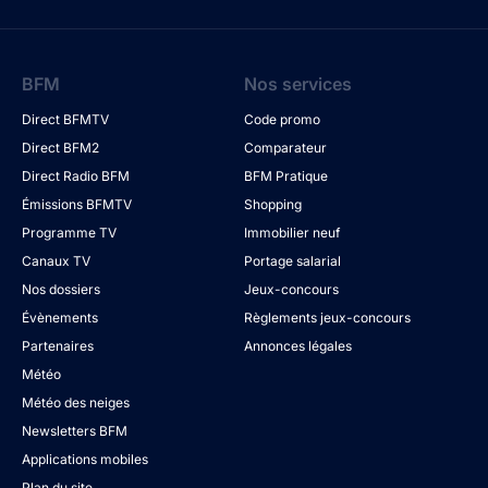
BFM
Nos services
Direct BFMTV
Code promo
Direct BFM2
Comparateur
Direct Radio BFM
BFM Pratique
Émissions BFMTV
Shopping
Programme TV
Immobilier neuf
Canaux TV
Portage salarial
Nos dossiers
Jeux-concours
Évènements
Règlements jeux-concours
Partenaires
Annonces légales
Météo
Météo des neiges
Newsletters BFM
Applications mobiles
Plan du site