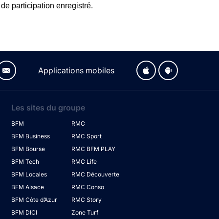
de participation enregistré.
Applications mobiles
Les sites du groupe
BFM
RMC
BFM Business
RMC Sport
BFM Bourse
RMC BFM PLAY
BFM Tech
RMC Life
BFM Locales
RMC Découverte
BFM Alsace
RMC Conso
BFM Côte d’Azur
RMC Story
BFM DICI
Zone Turf