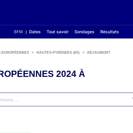
BFM
Dates
Tout savoir
Sondages
Résultats
S EUROPÉENNES
>
HAUTES-PYRÉNÉES (65)
>
RÉJAUMONT
ROPÉENNES 2024 À