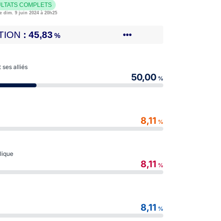
LTATS COMPLETS
e dim. 9 juin 2024 à 20h25
TION
45,83
•••
%
ses alliés
50,00
%
8,11
%
blique
8,11
%
8,11
%