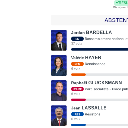
RÉSU
Mis à jour l
ABSTEN
BARDELLA
Jordan
Rassemblement national et 
RN
37 voix
HAYER
Valérie
Renaissance
REN
6 voix
GLUCKSMANN
Raphaël
Parti socialiste - Place pu
PS-PP
6 voix
LASSALLE
Jean
Résistons
RES
6 voix