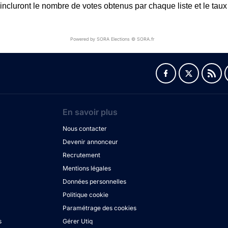
incluront le nombre de votes obtenus par chaque liste et le taux 
Powered by SORA Elections © SORA.fr
En savoir plus
Nous contacter
Devenir annonceur
Recrutement
Mentions légales
Données personnelles
Politique cookie
Paramétrage des cookies
s
Gérer Utiq