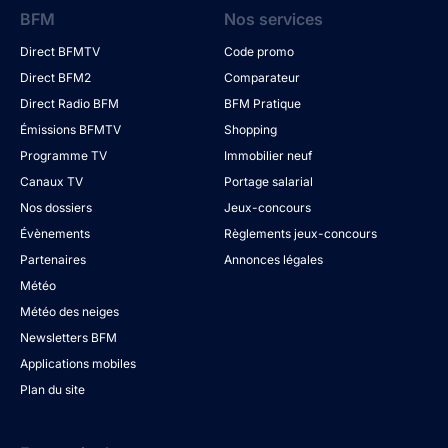
BFM
Nos services
Direct BFMTV
Code promo
Direct BFM2
Comparateur
Direct Radio BFM
BFM Pratique
Émissions BFMTV
Shopping
Programme TV
Immobilier neuf
Canaux TV
Portage salarial
Nos dossiers
Jeux-concours
Évènements
Règlements jeux-concours
Partenaires
Annonces légales
Météo
Météo des neiges
Newsletters BFM
Applications mobiles
Plan du site