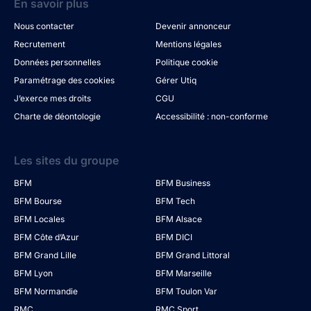
En savoir plus
Nous contacter
Devenir annonceur
Recrutement
Mentions légales
Données personnelles
Politique cookie
Paramétrage des cookies
Gérer Utiq
J’exerce mes droits
CGU
Charte de déontologie
Accessibilité : non-conforme
Les sites du groupe
BFM
BFM Business
BFM Bourse
BFM Tech
BFM Locales
BFM Alsace
BFM Côte d’Azur
BFM DICI
BFM Grand Lille
BFM Grand Littoral
BFM Lyon
BFM Marseille
BFM Normandie
BFM Toulon Var
RMC
RMC Sport