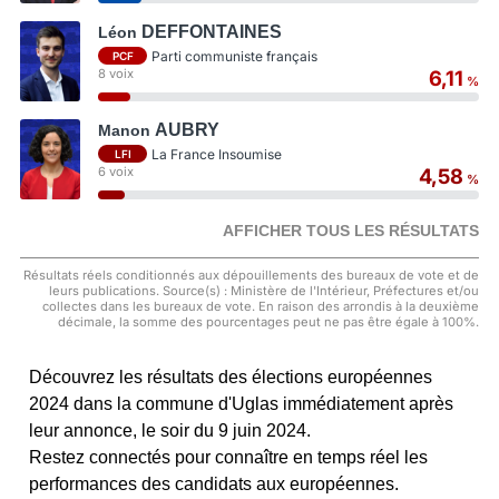
DEFFONTAINES
Léon
Parti communiste français
PCF
8 voix
6,11
%
AUBRY
Manon
La France Insoumise
LFI
6 voix
4,58
%
AFFICHER TOUS LES RÉSULTATS
Résultats réels conditionnés aux dépouillements des bureaux de vote et de
leurs publications. Source(s) : Ministère de l'Intérieur, Préfectures et/ou
collectes dans les bureaux de vote. En raison des arrondis à la deuxième
décimale, la somme des pourcentages peut ne pas être égale à 100%.
Découvrez les résultats des élections européennes
2024 dans la commune d'Uglas immédiatement après
leur annonce, le soir du 9 juin 2024.
Restez connectés pour connaître en temps réel les
performances des candidats aux européennes.