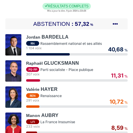
RÉSULTATS COMPLETS
Mis à jour le dim. 9 juin 2024 à 21h26
ABSTENTION
57,32
•••
%
BARDELLA
Jordan
Rassemblement national et ses alliés
RN
1 104 voix
40,68
%
GLUCKSMANN
Raphaël
Parti socialiste - Place publique
PS-PP
307 voix
11,31
%
HAYER
Valérie
Renaissance
REN
291 voix
10,72
%
AUBRY
Manon
La France Insoumise
LFI
233 voix
8,59
%