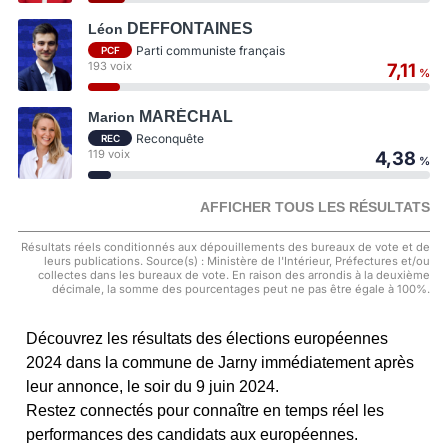
DEFFONTAINES
Léon
Parti communiste français
PCF
193 voix
7,11
%
MARÉCHAL
Marion
Reconquête
REC
119 voix
4,38
%
AFFICHER TOUS LES RÉSULTATS
Résultats réels conditionnés aux dépouillements des bureaux de vote et de
leurs publications. Source(s) : Ministère de l'Intérieur, Préfectures et/ou
collectes dans les bureaux de vote. En raison des arrondis à la deuxième
décimale, la somme des pourcentages peut ne pas être égale à 100%.
Découvrez les résultats des élections européennes
2024 dans la commune de Jarny immédiatement après
leur annonce, le soir du 9 juin 2024.
Restez connectés pour connaître en temps réel les
performances des candidats aux européennes.