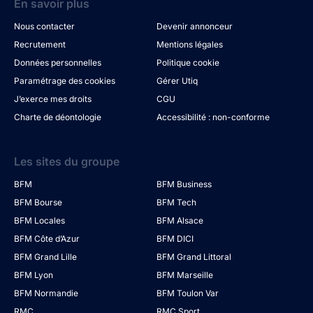
En savoir plus
Nous contacter
Devenir annonceur
Recrutement
Mentions légales
Données personnelles
Politique cookie
Paramétrage des cookies
Gérer Utiq
J’exerce mes droits
CGU
Charte de déontologie
Accessibilité : non-conforme
Les sites du groupe
BFM
BFM Business
BFM Bourse
BFM Tech
BFM Locales
BFM Alsace
BFM Côte d’Azur
BFM DICI
BFM Grand Lille
BFM Grand Littoral
BFM Lyon
BFM Marseille
BFM Normandie
BFM Toulon Var
RMC
RMC Sport