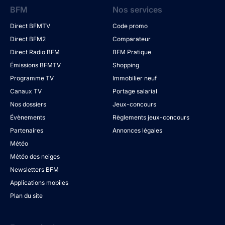
BFM
Nos services
Direct BFMTV
Code promo
Direct BFM2
Comparateur
Direct Radio BFM
BFM Pratique
Émissions BFMTV
Shopping
Programme TV
Immobilier neuf
Canaux TV
Portage salarial
Nos dossiers
Jeux-concours
Évènements
Règlements jeux-concours
Partenaires
Annonces légales
Météo
Météo des neiges
Newsletters BFM
Applications mobiles
Plan du site