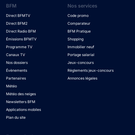
BFM
Nos services
Direct BFMTV
Code promo
Direct BFM2
Comparateur
Direct Radio BFM
BFM Pratique
Émissions BFMTV
Shopping
Programme TV
Immobilier neuf
Canaux TV
Portage salarial
Nos dossiers
Jeux-concours
Évènements
Règlements jeux-concours
Partenaires
Annonces légales
Météo
Météo des neiges
Newsletters BFM
Applications mobiles
Plan du site