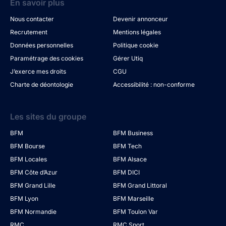
En savoir plus
Nous contacter
Devenir annonceur
Recrutement
Mentions légales
Données personnelles
Politique cookie
Paramétrage des cookies
Gérer Utiq
J’exerce mes droits
CGU
Charte de déontologie
Accessibilité : non-conforme
Les sites du groupe
BFM
BFM Business
BFM Bourse
BFM Tech
BFM Locales
BFM Alsace
BFM Côte d’Azur
BFM DICI
BFM Grand Lille
BFM Grand Littoral
BFM Lyon
BFM Marseille
BFM Normandie
BFM Toulon Var
RMC
RMC Sport