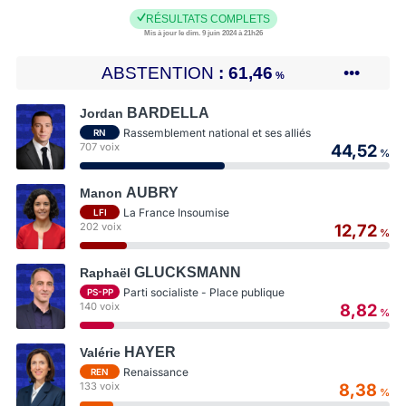
RÉSULTATS COMPLETS
Mis à jour le dim. 9 juin 2024 à 21h26
ABSTENTION
61,46
•••
%
BARDELLA
Jordan
Rassemblement national et ses alliés
RN
707 voix
44,52
%
AUBRY
Manon
La France Insoumise
LFI
202 voix
12,72
%
GLUCKSMANN
Raphaël
Parti socialiste - Place publique
PS-PP
140 voix
8,82
%
HAYER
Valérie
Renaissance
REN
133 voix
8,38
%