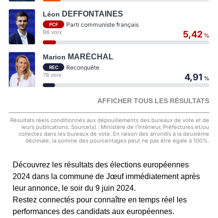
DEFFONTAINES
Léon
Parti communiste français
PCF
86 voix
5,42
%
MARÉCHAL
Marion
Reconquête
REC
78 voix
4,91
%
AFFICHER TOUS LES RÉSULTATS
Résultats réels conditionnés aux dépouillements des bureaux de vote et de
leurs publications. Source(s) : Ministère de l'Intérieur, Préfectures et/ou
collectes dans les bureaux de vote. En raison des arrondis à la deuxième
décimale, la somme des pourcentages peut ne pas être égale à 100%.
Découvrez les résultats des élections européennes
2024 dans la commune de Jœuf immédiatement après
leur annonce, le soir du 9 juin 2024.
Restez connectés pour connaître en temps réel les
performances des candidats aux européennes.