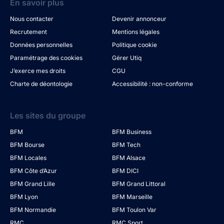
En savoir plus
Nous contacter
Devenir annonceur
Recrutement
Mentions légales
Données personnelles
Politique cookie
Paramétrage des cookies
Gérer Utiq
J’exerce mes droits
CGU
Charte de déontologie
Accessibilité : non-conforme
Les sites du groupe
BFM
BFM Business
BFM Bourse
BFM Tech
BFM Locales
BFM Alsace
BFM Côte d’Azur
BFM DICI
BFM Grand Lille
BFM Grand Littoral
BFM Lyon
BFM Marseille
BFM Normandie
BFM Toulon Var
RMC
RMC Sport