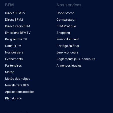
BFM
Nos services
Direct BFMTV
Code promo
Direct BFM2
Comparateur
Direct Radio BFM
BFM Pratique
Émissions BFMTV
Shopping
Programme TV
Immobilier neuf
Canaux TV
Portage salarial
Nos dossiers
Jeux-concours
Évènements
Règlements jeux-concours
Partenaires
Annonces légales
Météo
Météo des neiges
Newsletters BFM
Applications mobiles
Plan du site