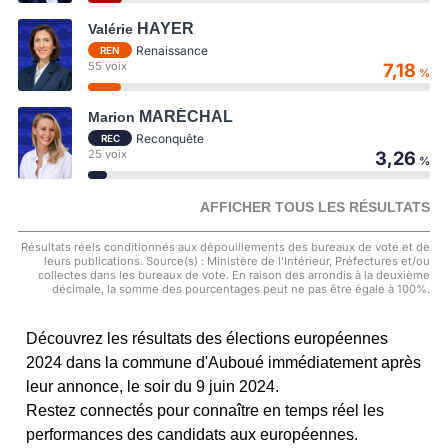
HAYER
Valérie
Renaissance
REN
55 voix
7,18
%
MARÉCHAL
Marion
Reconquête
REC
25 voix
3,26
%
AFFICHER TOUS LES RÉSULTATS
Résultats réels conditionnés aux dépouillements des bureaux de vote et de
leurs publications. Source(s) : Ministère de l'Intérieur, Préfectures et/ou
collectes dans les bureaux de vote. En raison des arrondis à la deuxième
décimale, la somme des pourcentages peut ne pas être égale à 100%.
Découvrez les résultats des élections européennes
2024 dans la commune d'Auboué immédiatement après
leur annonce, le soir du 9 juin 2024.
Restez connectés pour connaître en temps réel les
performances des candidats aux européennes.