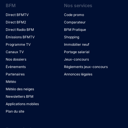
BFM
Nos services
Direct BFMTV
Code promo
Direct BFM2
Comparateur
Direct Radio BFM
BFM Pratique
Émissions BFMTV
Shopping
Programme TV
Immobilier neuf
Canaux TV
Portage salarial
Nos dossiers
Jeux-concours
Évènements
Règlements jeux-concours
Partenaires
Annonces légales
Météo
Météo des neiges
Newsletters BFM
Applications mobiles
Plan du site