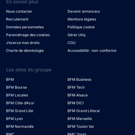
En savoir plus
Nous contacter
Devenir annonceur
Recrutement
Mentions légales
Données personnelles
Politique cookie
Paramétrage des cookies
Gérer Utiq
J’exerce mes droits
CGU
Charte de déontologie
Accessibilité : non-conforme
Les sites du groupe
BFM
BFM Business
BFM Bourse
BFM Tech
BFM Locales
BFM Alsace
BFM Côte d’Azur
BFM DICI
BFM Grand Lille
BFM Grand Littoral
BFM Lyon
BFM Marseille
BFM Normandie
BFM Toulon Var
RMC
RMC Sport