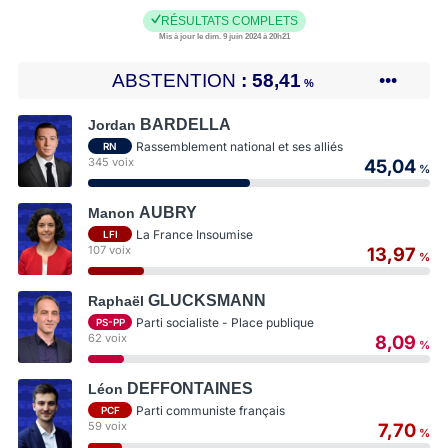
RÉSULTATS COMPLETS
Mis à jour le dim. 9 juin 2024 à 20h21
ABSTENTION
58,41
•••
%
BARDELLA
Jordan
Rassemblement national et ses alliés
RN
345 voix
45,04
%
AUBRY
Manon
La France Insoumise
LFI
107 voix
13,97
%
GLUCKSMANN
Raphaël
Parti socialiste - Place publique
PS-PP
62 voix
8,09
%
DEFFONTAINES
Léon
Parti communiste français
PCF
59 voix
7,70
%