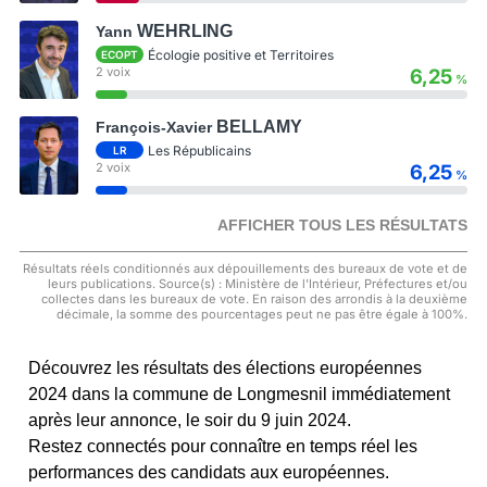
WEHRLING
Yann
Écologie positive et Territoires
ECOPT
2 voix
6,25
%
BELLAMY
François-Xavier
Les Républicains
LR
2 voix
6,25
%
AFFICHER TOUS LES RÉSULTATS
Résultats réels conditionnés aux dépouillements des bureaux de vote et de
leurs publications. Source(s) : Ministère de l'Intérieur, Préfectures et/ou
collectes dans les bureaux de vote. En raison des arrondis à la deuxième
décimale, la somme des pourcentages peut ne pas être égale à 100%.
Découvrez les résultats des élections européennes
2024 dans la commune de Longmesnil immédiatement
après leur annonce, le soir du 9 juin 2024.
Restez connectés pour connaître en temps réel les
performances des candidats aux européennes.