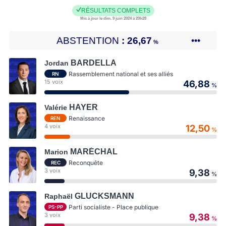
RÉSULTATS COMPLETS
Mis à jour le dim. 9 juin 2024 à 20h28
ABSTENTION
26,67
•••
%
BARDELLA
Jordan
Rassemblement national et ses alliés
RN
15 voix
46,88
%
HAYER
Valérie
Renaissance
REN
4 voix
12,50
%
MARÉCHAL
Marion
Reconquête
REC
3 voix
9,38
%
GLUCKSMANN
Raphaël
Parti socialiste - Place publique
PS-PP
3 voix
9,38
%