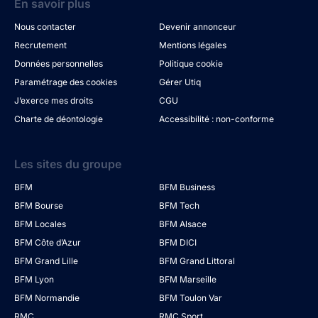
En savoir plus
Nous contacter
Devenir annonceur
Recrutement
Mentions légales
Données personnelles
Politique cookie
Paramétrage des cookies
Gérer Utiq
J’exerce mes droits
CGU
Charte de déontologie
Accessibilité : non-conforme
Les sites du groupe
BFM
BFM Business
BFM Bourse
BFM Tech
BFM Locales
BFM Alsace
BFM Côte d’Azur
BFM DICI
BFM Grand Lille
BFM Grand Littoral
BFM Lyon
BFM Marseille
BFM Normandie
BFM Toulon Var
RMC
RMC Sport