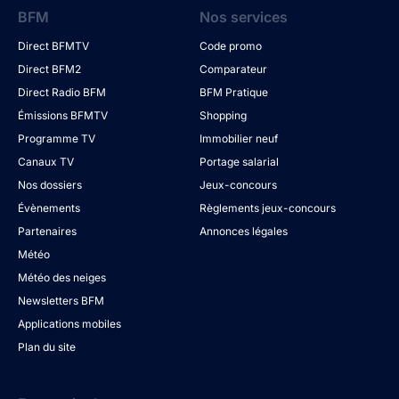
BFM
Nos services
Direct BFMTV
Code promo
Direct BFM2
Comparateur
Direct Radio BFM
BFM Pratique
Émissions BFMTV
Shopping
Programme TV
Immobilier neuf
Canaux TV
Portage salarial
Nos dossiers
Jeux-concours
Évènements
Règlements jeux-concours
Partenaires
Annonces légales
Météo
Météo des neiges
Newsletters BFM
Applications mobiles
Plan du site