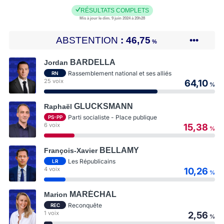
RÉSULTATS COMPLETS
Mis à jour le dim. 9 juin 2024 à 20h28
ABSTENTION
46,75
•••
%
BARDELLA
Jordan
Rassemblement national et ses alliés
RN
25 voix
64,10
%
GLUCKSMANN
Raphaël
Parti socialiste - Place publique
PS-PP
6 voix
15,38
%
BELLAMY
François-Xavier
Les Républicains
LR
4 voix
10,26
%
MARÉCHAL
Marion
Reconquête
REC
1 voix
2,56
%