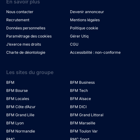
En savoir plus
Nous contacter
Devenir annonceur
Recrutement
Mentions légales
Données personnelles
Politique cookie
Paramétrage des cookies
Gérer Utiq
J’exerce mes droits
CGU
Charte de déontologie
Accessibilité : non-conforme
Les sites du groupe
BFM
BFM Business
BFM Bourse
BFM Tech
BFM Locales
BFM Alsace
BFM Côte d’Azur
BFM DICI
BFM Grand Lille
BFM Grand Littoral
BFM Lyon
BFM Marseille
BFM Normandie
BFM Toulon Var
RMC
RMC Sport