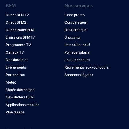
BFM
Nos services
Direct BFMTV
Code promo
Direct BFM2
Comparateur
Direct Radio BFM
BFM Pratique
Émissions BFMTV
Shopping
Programme TV
Immobilier neuf
Canaux TV
Portage salarial
Nos dossiers
Jeux-concours
Évènements
Règlements jeux-concours
Partenaires
Annonces légales
Météo
Météo des neiges
Newsletters BFM
Applications mobiles
Plan du site