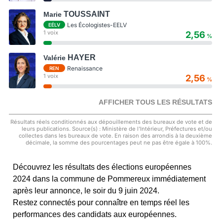
TOUSSAINT
Marie
Les Écologistes-EELV
EÉLV
1 voix
2,56
%
HAYER
Valérie
Renaissance
REN
1 voix
2,56
%
AFFICHER TOUS LES RÉSULTATS
Résultats réels conditionnés aux dépouillements des bureaux de vote et de
leurs publications. Source(s) : Ministère de l'Intérieur, Préfectures et/ou
collectes dans les bureaux de vote. En raison des arrondis à la deuxième
décimale, la somme des pourcentages peut ne pas être égale à 100%.
Découvrez les résultats des élections européennes
2024 dans la commune de Pommereux immédiatement
après leur annonce, le soir du 9 juin 2024.
Restez connectés pour connaître en temps réel les
performances des candidats aux européennes.