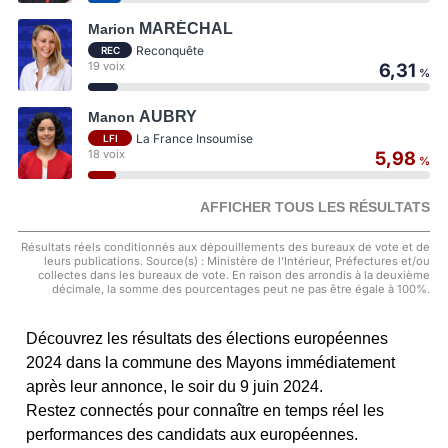
MARÉCHAL
Marion
Reconquête
REC
19 voix
6,31
%
AUBRY
Manon
La France Insoumise
LFI
18 voix
5,98
%
AFFICHER TOUS LES RÉSULTATS
Résultats réels conditionnés aux dépouillements des bureaux de vote et de
leurs publications. Source(s) : Ministère de l'Intérieur, Préfectures et/ou
collectes dans les bureaux de vote. En raison des arrondis à la deuxième
décimale, la somme des pourcentages peut ne pas être égale à 100%.
Découvrez les résultats des élections européennes
2024 dans la commune des Mayons immédiatement
après leur annonce, le soir du 9 juin 2024.
Restez connectés pour connaître en temps réel les
performances des candidats aux européennes.