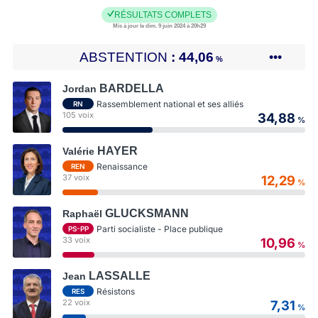
RÉSULTATS COMPLETS
Mis à jour le dim. 9 juin 2024 à 20h29
ABSTENTION
44,06
•••
%
BARDELLA
Jordan
Rassemblement national et ses alliés
RN
105 voix
34,88
%
HAYER
Valérie
Renaissance
REN
37 voix
12,29
%
GLUCKSMANN
Raphaël
Parti socialiste - Place publique
PS-PP
33 voix
10,96
%
LASSALLE
Jean
Résistons
RES
22 voix
7,31
%