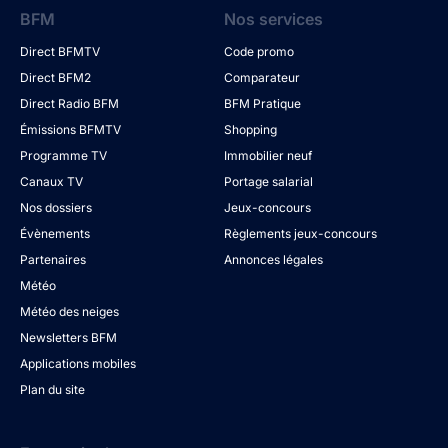
BFM
Nos services
Direct BFMTV
Code promo
Direct BFM2
Comparateur
Direct Radio BFM
BFM Pratique
Émissions BFMTV
Shopping
Programme TV
Immobilier neuf
Canaux TV
Portage salarial
Nos dossiers
Jeux-concours
Évènements
Règlements jeux-concours
Partenaires
Annonces légales
Météo
Météo des neiges
Newsletters BFM
Applications mobiles
Plan du site