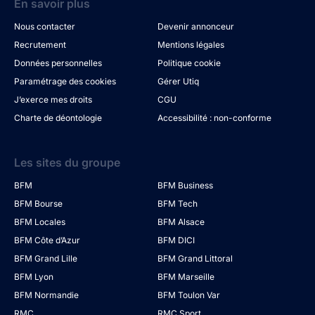
En savoir plus
Nous contacter
Devenir annonceur
Recrutement
Mentions légales
Données personnelles
Politique cookie
Paramétrage des cookies
Gérer Utiq
J’exerce mes droits
CGU
Charte de déontologie
Accessibilité : non-conforme
Les sites du groupe
BFM
BFM Business
BFM Bourse
BFM Tech
BFM Locales
BFM Alsace
BFM Côte d’Azur
BFM DICI
BFM Grand Lille
BFM Grand Littoral
BFM Lyon
BFM Marseille
BFM Normandie
BFM Toulon Var
RMC
RMC Sport