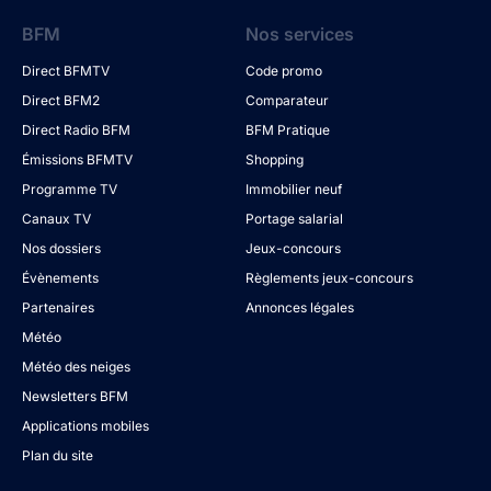
BFM
Nos services
Direct BFMTV
Code promo
Direct BFM2
Comparateur
Direct Radio BFM
BFM Pratique
Émissions BFMTV
Shopping
Programme TV
Immobilier neuf
Canaux TV
Portage salarial
Nos dossiers
Jeux-concours
Évènements
Règlements jeux-concours
Partenaires
Annonces légales
Météo
Météo des neiges
Newsletters BFM
Applications mobiles
Plan du site