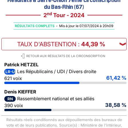
du Bas-Rhin (67)
nd
2
Tour - 2024
RÉSULTATS COMPLETS
-
Mis à jour le 07/07/2024 à 20h09
TAUX D'ABSTENTION
:
44,39 %
︾
RETOUR AUX RÉSULTATS DE LA CIRCONSCRIPTION
Patrick HETZEL
Les Républicains / UDI / Divers droite
LR-UDI-DVD
61,42 %
621 voix
Denis KIEFFER
Rassemblement national et ses alliés
RN
38,58 %
390 voix
Résultats réels conditionnés aux dépouillements des bureaux de
vote et de leurs publications. Source(s) : Ministère de l'Intérieur,