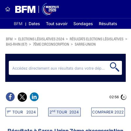
BFM
Dates
Tout savoir
Sondages
Résultats
BFM
>
ELECTIONS LÉGISLATIVES 2024
>
RÉSULTATS ELECTIONS LÉGISLATIVES
>
BAS-RHIN (67)
>
7ÈME CIRCONSCRIPTION
>
SARRE-UNION
02:56
er
nd
1
TOUR 2024
2
TOUR 2024
COMPARER 2022
Résultats à Sarre-Union 7ème circonscription