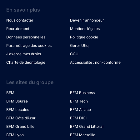
En savoir plus
Nous contacter
Devenir annonceur
Recrutement
Mentions légales
Données personnelles
Politique cookie
Paramétrage des cookies
Gérer Utiq
J’exerce mes droits
CGU
Charte de déontologie
Accessibilité : non-conforme
Les sites du groupe
BFM
BFM Business
BFM Bourse
BFM Tech
BFM Locales
BFM Alsace
BFM Côte d’Azur
BFM DICI
BFM Grand Lille
BFM Grand Littoral
BFM Lyon
BFM Marseille