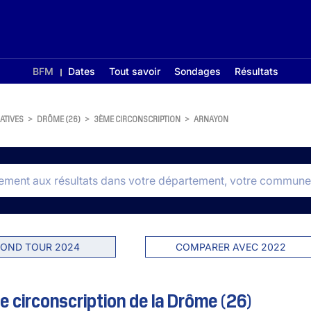
BFM
Dates
Tout savoir
Sondages
Résultats
ATIVES
>
DRÔME (26)
>
3ÈME CIRCONSCRIPTION
>
ARNAYON
OND TOUR 2024
COMPARER AVEC 2022
 circonscription de la Drôme (26)