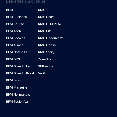
Les sites du groupe
BFM
RMC
BFM Business
RMC Sport
BFM Bourse
RMC BFM PLAY
BFM Tech
RMC Life
BFM Locales
RMC Découverte
BFM Alsace
RMC Conso
BFM Côte d’Azur
RMC Story
BFM DICI
Zone Turf
BFM Grand Lille
SFR Actus
BFM Grand Littoral
Verif
BFM Lyon
BFM Marseille
BFM Normandie
BFM Toulon Var