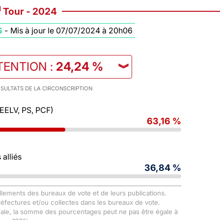
d
Tour - 2024
S
-
Mis à jour le 07/07/2024 à 20h06
TENTION
:
24,24 %
︾
SULTATS DE LA CIRCONSCRIPTION
 EELV, PS, PCF)
63,16 %
alliés
36,84 %
llements des bureaux de vote et de leurs publications.
Préfectures et/ou collectes dans les bureaux de vote.
male, la somme des pourcentages peut ne pas être égale à