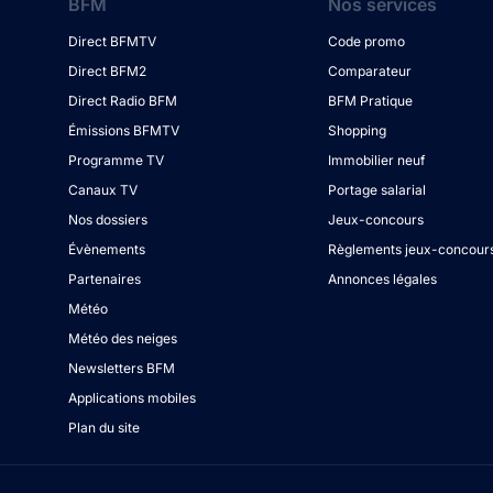
BFM
Nos services
Direct BFMTV
Code promo
Direct BFM2
Comparateur
Direct Radio BFM
BFM Pratique
Émissions BFMTV
Shopping
Programme TV
Immobilier neuf
Canaux TV
Portage salarial
Nos dossiers
Jeux-concours
Évènements
Règlements jeux-concour
Partenaires
Annonces légales
Météo
Météo des neiges
Newsletters BFM
Applications mobiles
Plan du site