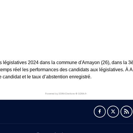
s législatives 2024 dans la commune d'Arnayon (26), dans la 3èm
 temps réel les performances des candidats aux législatives. À Ar
andidat et le taux d’abstention enregistré.
Powered by SORA Elections © SORA.fr