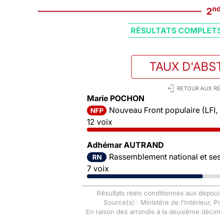
n
2
RÉSULTATS COMPLET
TAUX D'ABS
RETOUR AUX RÉ
Marie POCHON
Nouveau Front populaire (LFI,
NFP
12 voix
Adhémar AUTRAND
Rassemblement national et ses 
RN
7 voix
Résultats réels conditionnés aux dépoui
Source(s) : Ministère de l'Intérieur, 
En raison des arrondis à la deuxième déci