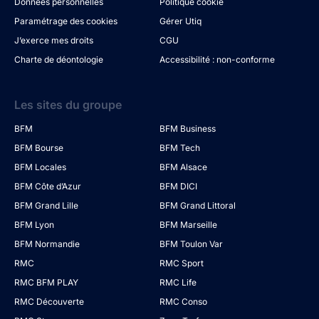
Données personnelles
Politique cookie
Paramétrage des cookies
Gérer Utiq
J’exerce mes droits
CGU
Charte de déontologie
Accessibilité : non-conforme
Les sites du groupe
BFM
BFM Business
BFM Bourse
BFM Tech
BFM Locales
BFM Alsace
BFM Côte d’Azur
BFM DICI
BFM Grand Lille
BFM Grand Littoral
BFM Lyon
BFM Marseille
BFM Normandie
BFM Toulon Var
RMC
RMC Sport
RMC BFM PLAY
RMC Life
RMC Découverte
RMC Conso