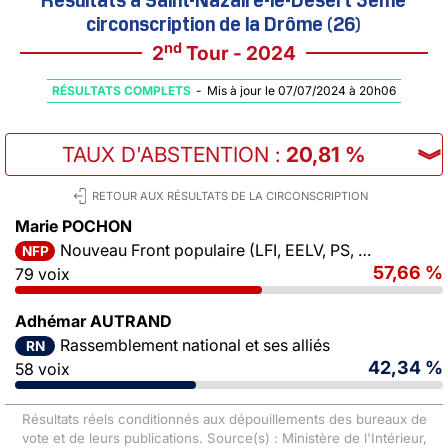
circonscription de la Drôme (26)
nd
2
Tour - 2024
RÉSULTATS COMPLETS
-
Mis à jour le 07/07/2024 à 20h06
TAUX D'ABSTENTION
:
20,81 %
︾
RETOUR AUX RÉSULTATS DE LA CIRCONSCRIPTION
Marie POCHON
Nouveau Front populaire (LFI, EELV, PS, PCF)
NFP
57,66 %
79 voix
Adhémar AUTRAND
Rassemblement national et ses alliés
RN
42,34 %
58 voix
Résultats réels conditionnés aux dépouillements des bureaux de
vote et de leurs publications. Source(s) : Ministère de l'Intérieur,