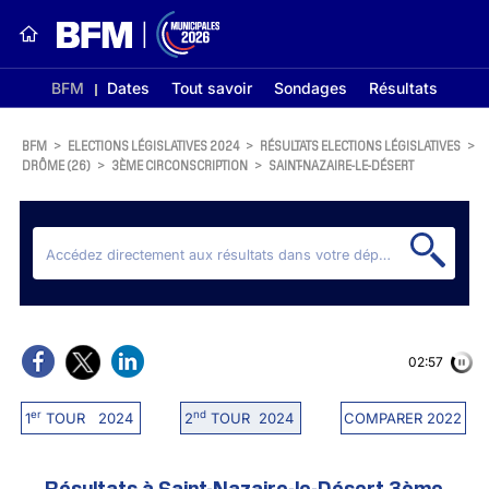
BFM
Dates
Tout savoir
Sondages
Résultats
BFM
>
ELECTIONS LÉGISLATIVES 2024
>
RÉSULTATS ELECTIONS LÉGISLATIVES
>
DRÔME (26)
>
3ÈME CIRCONSCRIPTION
>
SAINT-NAZAIRE-LE-DÉSERT
02:56
er
nd
1
TOUR 2024
2
TOUR 2024
COMPARER 2022
Résultats à Saint-Nazaire-le-Désert 3ème