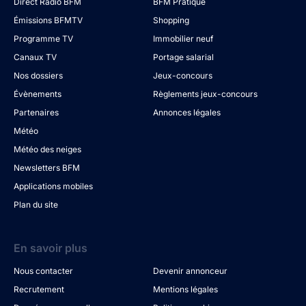
Direct Radio BFM
BFM Pratique
Émissions BFMTV
Shopping
Programme TV
Immobilier neuf
Canaux TV
Portage salarial
Nos dossiers
Jeux-concours
Évènements
Règlements jeux-concours
Partenaires
Annonces légales
Météo
Météo des neiges
Newsletters BFM
Applications mobiles
Plan du site
En savoir plus
Nous contacter
Devenir annonceur
Recrutement
Mentions légales