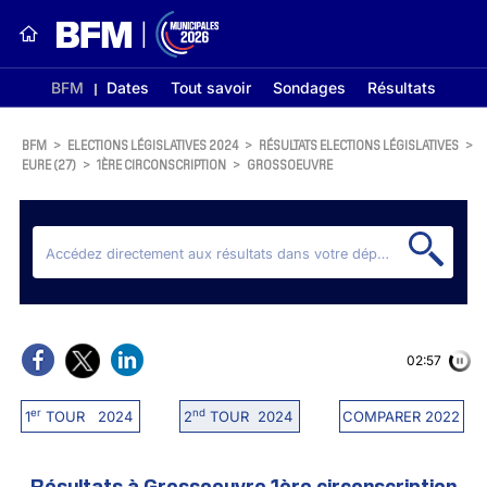
BFM
Dates
Tout savoir
Sondages
Résultats
BFM
>
ELECTIONS LÉGISLATIVES 2024
>
RÉSULTATS ELECTIONS LÉGISLATIVES
>
EURE (27)
>
1ÈRE CIRCONSCRIPTION
>
GROSSOEUVRE
02:56
er
nd
1
TOUR 2024
2
TOUR 2024
COMPARER 2022
Résultats à Grossoeuvre 1ère circonscription