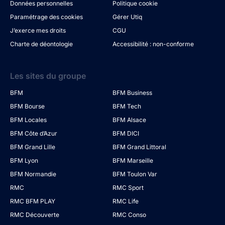
Données personnelles
Politique cookie
Paramétrage des cookies
Gérer Utiq
J’exerce mes droits
CGU
Charte de déontologie
Accessibilité : non-conforme
Les sites du groupe
BFM
BFM Business
BFM Bourse
BFM Tech
BFM Locales
BFM Alsace
BFM Côte d’Azur
BFM DICI
BFM Grand Lille
BFM Grand Littoral
BFM Lyon
BFM Marseille
BFM Normandie
BFM Toulon Var
RMC
RMC Sport
RMC BFM PLAY
RMC Life
RMC Découverte
RMC Conso