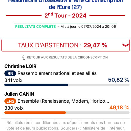
de l'Eure (27)
nd
2
Tour - 2024
RÉSULTATS COMPLETS
-
Mis à jour le 07/07/2024 à 20h06
TAUX D'ABSTENTION
:
29,47 %
︾
RETOUR AUX RÉSULTATS DE LA CIRCONSCRIPTION
Christine LOIR
Rassemblement national et ses alliés
RN
50,82 %
341 voix
Julien CANIN
Ensemble (Renaissance, Modem, Horizons)
ENS
49,18 %
330 voix
Résultats réels conditionnés aux dépouillements des bureaux de
vote et de leurs publications. Source(s) : Ministère de l'Intérieur,