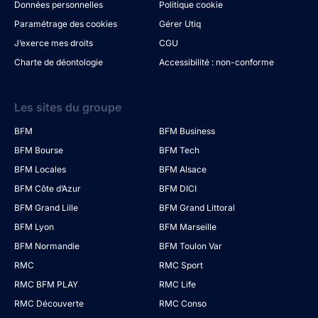
Données personnelles
Politique cookie
Paramétrage des cookies
Gérer Utiq
J’exerce mes droits
CGU
Charte de déontologie
Accessibilité : non-conforme
Les sites du groupe
BFM
BFM Business
BFM Bourse
BFM Tech
BFM Locales
BFM Alsace
BFM Côte d’Azur
BFM DICI
BFM Grand Lille
BFM Grand Littoral
BFM Lyon
BFM Marseille
BFM Normandie
BFM Toulon Var
RMC
RMC Sport
RMC BFM PLAY
RMC Life
RMC Découverte
RMC Conso