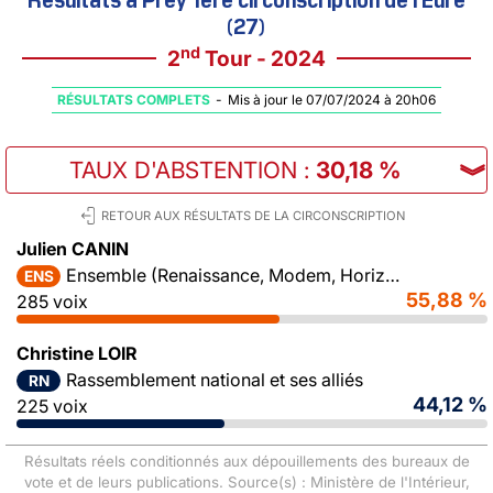
(27)
nd
2
Tour - 2024
RÉSULTATS COMPLETS
-
Mis à jour le 07/07/2024 à 20h06
TAUX D'ABSTENTION
:
30,18 %
︾
RETOUR AUX RÉSULTATS DE LA CIRCONSCRIPTION
Julien CANIN
Ensemble (Renaissance, Modem, Horizons)
ENS
55,88 %
285 voix
Christine LOIR
Rassemblement national et ses alliés
RN
44,12 %
225 voix
Résultats réels conditionnés aux dépouillements des bureaux de
vote et de leurs publications. Source(s) : Ministère de l'Intérieur,