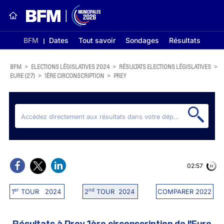
BFM
Dates
Tout savoir
Sondages
Résultats
BFM
>
ELECTIONS LÉGISLATIVES 2024
>
RÉSULTATS ELECTIONS LÉGISLATIVES
>
EURE (27)
>
1ÈRE CIRCONSCRIPTION
>
PREY
02:56
er
nd
1
TOUR 2024
2
TOUR 2024
COMPARER 2022
Résultats à Prey 1ère circonscription de l'Eure