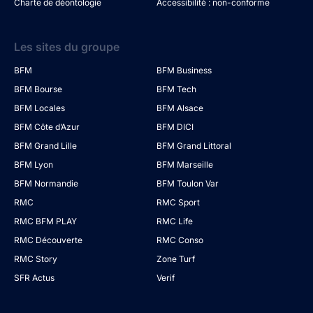
Charte de déontologie
Accessibilité : non-conforme
Les sites du groupe
BFM
BFM Business
BFM Bourse
BFM Tech
BFM Locales
BFM Alsace
BFM Côte d’Azur
BFM DICI
BFM Grand Lille
BFM Grand Littoral
BFM Lyon
BFM Marseille
BFM Normandie
BFM Toulon Var
RMC
RMC Sport
RMC BFM PLAY
RMC Life
RMC Découverte
RMC Conso
RMC Story
Zone Turf
SFR Actus
Verif