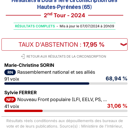
Hautes-Pyrénées (65)
nd
2
Tour - 2024
RÉSULTATS COMPLETS
-
Mis à jour le 07/07/2024 à 20h09
TAUX D'ABSTENTION
:
17,95 %
︾
RETOUR AUX RÉSULTATS DE LA CIRCONSCRIPTION
Marie-Christine SORIN
Rassemblement national et ses alliés
RN
68,94 %
91 voix
Sylvie FERRER
Nouveau Front populaire (LFI, EELV, PS, PCF)
NFP
31,06 %
41 voix
Résultats réels conditionnés aux dépouillements des bureaux de
vote et de leurs publications. Source(s) : Ministère de l'Intérieur,