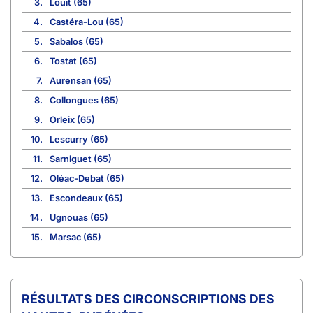
3.
Louit (65)
4.
Castéra-Lou (65)
5.
Sabalos (65)
6.
Tostat (65)
7.
Aurensan (65)
8.
Collongues (65)
9.
Orleix (65)
10.
Lescurry (65)
11.
Sarniguet (65)
12.
Oléac-Debat (65)
13.
Escondeaux (65)
14.
Ugnouas (65)
15.
Marsac (65)
CIRCONSCRIPTIONS DES