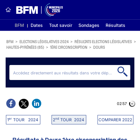
BFM
Dates
Tout savoir
Sondages
Résultats
BFM
>
ELECTIONS LÉGISLATIVES 2024
>
RÉSULTATS ELECTIONS LÉGISLATIVES
>
HAUTES-PYRÉNÉES (65)
>
1ÈRE CIRCONSCRIPTION
>
DOURS
02:56
er
nd
1
TOUR 2024
2
TOUR 2024
COMPARER 2022
Résultats à Dours 1ère circonscription des