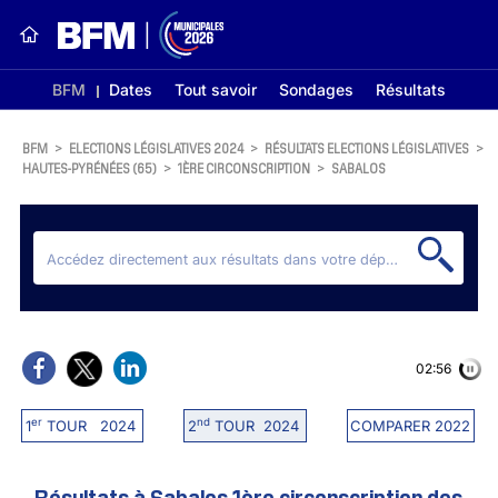
BFM
Dates
Tout savoir
Sondages
Résultats
BFM
>
ELECTIONS LÉGISLATIVES 2024
>
RÉSULTATS ELECTIONS LÉGISLATIVES
>
HAUTES-PYRÉNÉES (65)
>
1ÈRE CIRCONSCRIPTION
>
SABALOS
02:56
er
nd
1
TOUR 2024
2
TOUR 2024
COMPARER 2022
Résultats à Sabalos 1ère circonscription des