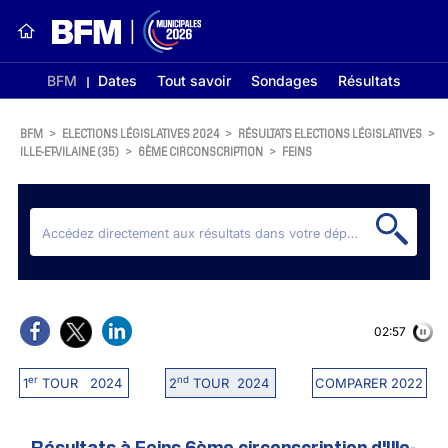
BFM
Dates
Tout savoir
Sondages
Résultats
BFM
>
ELECTIONS LÉGISLATIVES 2024
>
RÉSULTATS ELECTIONS LÉGISLATIVES
>
ILLE-ET-VILAINE (35)
>
6ÈME CIRCONSCRIPTION
>
FEINS
02:56
er
nd
1
TOUR 2024
2
TOUR 2024
COMPARER 2022
Résultats à Feins 6ème circonscription d'Ille-