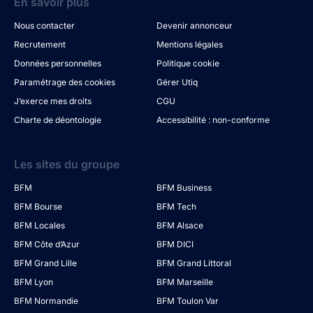
En savoir plus
Nous contacter
Devenir annonceur
Recrutement
Mentions légales
Données personnelles
Politique cookie
Paramétrage des cookies
Gérer Utiq
J’exerce mes droits
CGU
Charte de déontologie
Accessibilité : non-conforme
Les sites du groupe
BFM
BFM Business
BFM Bourse
BFM Tech
BFM Locales
BFM Alsace
BFM Côte d’Azur
BFM DICI
BFM Grand Lille
BFM Grand Littoral
BFM Lyon
BFM Marseille
BFM Normandie
BFM Toulon Var