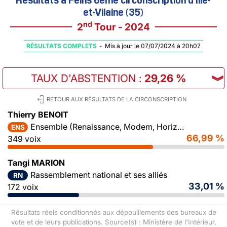
et-Vilaine (35)
nd
2
Tour - 2024
RÉSULTATS COMPLETS
-
Mis à jour le 07/07/2024 à 20h07
TAUX D'ABSTENTION
:
29,26 %
︾
RETOUR AUX RÉSULTATS DE LA CIRCONSCRIPTION
Thierry BENOIT
Ensemble (Renaissance, Modem, Horizons)
ENS
66,99 %
349 voix
Tangi MARION
Rassemblement national et ses alliés
RN
33,01 %
172 voix
Résultats réels conditionnés aux dépouillements des bureaux de
vote et de leurs publications. Source(s) : Ministère de l'Intérieur,