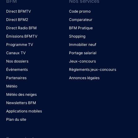
BFM
Nos services
Direct BFMTV
Code promo
Direct BFM2
Comparateur
Direct Radio BFM
BFM Pratique
Émissions BFMTV
Shopping
Programme TV
Immobilier neuf
Canaux TV
Portage salarial
Nos dossiers
Jeux-concours
Évènements
Règlements jeux-concours
Partenaires
Annonces légales
Météo
Météo des neiges
Newsletters BFM
Applications mobiles
Plan du site